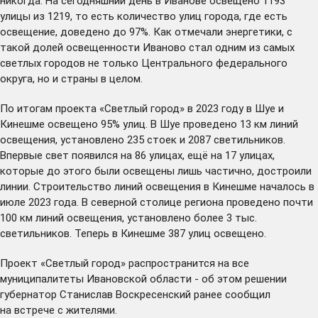
никогда. На сегодняшний день в Иванове освещено 1193
улицы из 1219, то есть количество улиц города, где есть
освещение, доведено до 97%. Как
отмечали
энергетики, с
такой долей освещенности Иваново стал одним из самых
светлых городов не только Центрального федерального
округа, но и страны в целом.
По итогам проекта «Светлый город» в 2023 году в Шуе и
Кинешме освещено 95% улиц. В
Шуе
проведено 13 км линий
освещения, установлено 235 стоек и 2087 светильников.
Впервые свет появился на 86 улицах, ещё на 17 улицах,
которые до этого были освещены лишь частично, достроили
линии. Строительство линий освещения в
Кинешме
началось в
июле 2023 года. В северной столице региона проведено почти
100 км линий освещения, установлено более 3 тыс.
светильников. Теперь в Кинешме 387 улиц освещено.
Проект «Светлый город» распространится на все
муниципалитеты Ивановской области - об этом решении
губернатор Станислав Воскресенский ранее сообщил
на
встрече с жителями
.