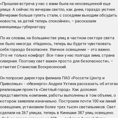
«Прошлая встреча у нас с вами была на неосвещенной еще
улице. А сейчас по вечерам светло, как днем, гораздо уютнее.
Вечерами больше гулять стали, с соседями выходим обсудить
новости, за детей теперь спокойнее», – рассказали
кинешемцы губернатору.
По их словам, на большинстве улиц в частном секторе света
не было никогда. «Надеюсь, теперь вы будете чувствовать
себя гораздо безопаснее. Уличное освещение – это важно.
Это не только комфорт. Все-таки у нас полгода зима, страна
северная. Поэтому свет важен просто для безопасности», –
отметил Станислав Воскресенский.
Он попросил директора филиала ПАО «Россети Центр и
Приволжье» - «Ивэнерго» Андрея Ухтина рассказать об итогах
реализации проекта «Светлый город». Как доложил
представитель компании, работы выполнены в том объеме, о
котором заявляли изначально. Построили почти 100 км линий
освещения, установили более трех тысяч светильников. Свет
сделали на 267 улицах, теперь в Кинешме 387 улиц освещено.