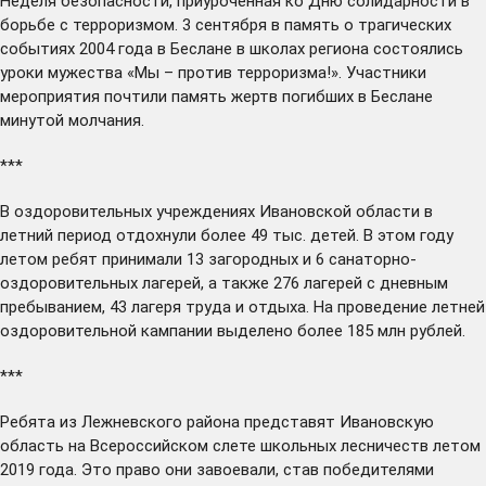
Неделя безопасности, приуроченная ко Дню солидарности в
борьбе с терроризмом. 3 сентября в память о трагических
событиях 2004 года в Беслане в школах региона состоялись
уроки мужества «Мы – против терроризма!». Участники
мероприятия почтили память жертв погибших в Беслане
минутой молчания.
***
В оздоровительных учреждениях Ивановской области в
летний период
отдохнули
более 49 тыс. детей. В этом году
летом ребят принимали 13 загородных и 6 санаторно-
оздоровительных лагерей, а также 276 лагерей с дневным
пребыванием, 43 лагеря труда и отдыха. На проведение летней
оздоровительной кампании выделено более 185 млн рублей.
***
Ребята из Лежневского района
представят
Ивановскую
область на Всероссийском слете школьных лесничеств летом
2019 года. Это право они завоевали, став победителями