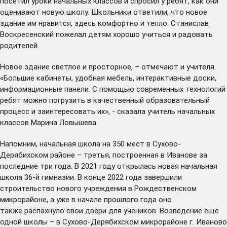
посетил уроки начальных классов и спросил у ребят, как они
оценивают новую школу. Школьники ответили, что новое
здание им нравится, здесь комфортно и тепло. Станислав
Воскресенский пожелал детям хорошо учиться и радовать
родителей.
Новое здание светлое и просторное, – отмечают и учителя.
«Большие кабинеты, удобная мебель, интерактивные доски,
информационные панели. С помощью современных технологий
ребят можно погрузить в качественный образовательный
процесс и заинтересовать их», - сказала учитель начальных
классов Марина Ловышева.
Напомним, начальная школа на 350 мест в Сухово-
Дерябихском районе – третья, построенная в Иванове за
последние три года. В 2021 году
открылась
новая начальная
школа 36-й гимназии. В конце 2022 года завершили
строительство нового учреждения в Рождественском
микрорайоне, а уже в начале прошлого года оно
также
распахнуло
свои двери для учеников. Возведение еще
одной школы – в Сухово-Дерябихском микрорайоне г. Иваново