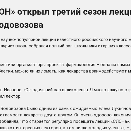
ОН» открыл третий сезон лекц
Водовозова
научно-популярной лекции известного российского научного ж
Солярис» вновь собрался полный зал: школьники старших класс
тметили организаторы проекта, фармакология – одна из самых
аблетки, можно ли их ломать, как лекарства взаимодействуют
 Иванове. «Сегодняшний зал великолепен. Я много езжу по стр
ал лектор.
я Водовозова было одним из самых ожидаемых. Елена Лукьянов
четаемости лекарств друг с другом. Он очень здорово, лакон
обавила, что старается регулярно посещать лекции «СЛОНа». «
лашают интересных лекторов, в том числе молодых ученых», – 