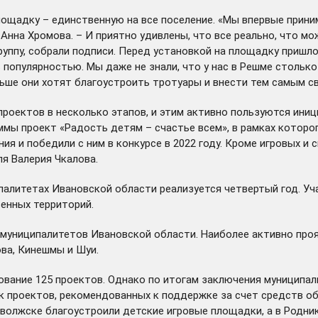
ощадку – единственную на все поселение. «Мы впервые приним
Анна Хромова. – И приятно удивлены, что все реально, что мо
руппу, собрали подписи. Перед установкой на площадку пришло
опулярностью. Мы даже не знали, что у нас в Решме столько д
льше они хотят благоустроить тротуары и внести тем самым св
оектов в несколько этапов, и этим активно пользуются иници
аммы проект «Радость детям – счастье всем», в рамках котор
ия и победили с ним в конкурсе в 2022 году. Кроме игровых и
я Валерия Чкалова.
алитетах Ивановской области реализуется четвертый год. Уч
енных территорий.
ех муниципалитетов Ивановской области. Наиболее активно пр
ва, Кинешмы и Шуи.
рование 125 проектов. Однако по итогам заключения муниципа
к проектов, рекомендованных к поддержке за счет средств о
иволжске благоустроили детские игровые площадки, а в Родн