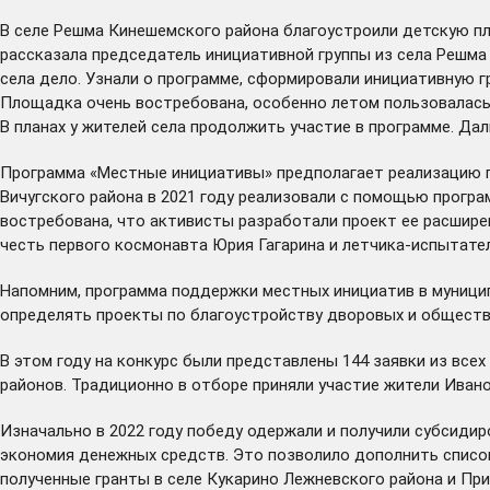
В селе Решма Кинешемского района благоустроили детскую пл
рассказала председатель инициативной группы из села Решма 
села дело. Узнали о программе, сформировали инициативную г
Площадка очень востребована, особенно летом пользовалась п
В планах у жителей села продолжить участие в программе. Да
Программа «Местные инициативы» предполагает реализацию пр
Вичугского района в 2021 году реализовали с помощью прогр
востребована, что активисты разработали проект ее расширен
честь первого космонавта Юрия Гагарина и летчика-испытател
Напомним, программа поддержки местных инициатив в муницип
определять проекты по благоустройству дворовых и обществ
В этом году на конкурс были представлены 144 заявки из вс
районов. Традиционно в отборе приняли участие жители Ивано
Изначально в 2022 году победу одержали и получили субсиди
экономия денежных средств. Это позволило дополнить списо
полученные гранты в селе Кукарино Лежневского района и Пр