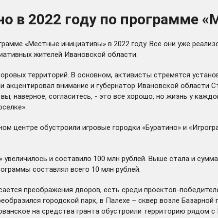
но в 2022 году по программе 
рамме «Местные инициативы» в 2022 году. Все они уже реализ
иативных жителей Ивановской области.
оровых территорий. В основном, активисты стремятся установ
ии
акцентировал
внимание и губернатор Ивановской области С
вы, наверное, согласитесь, - это все хорошо, но жизнь у каждо
оселке».
ом центре обустроили игровые городки «Буратино» и «Игроград
увеличилось и составило 100 млн рублей. Выше стала и сумма
ограммы составлял всего 10 млн рублей.
ается преображения дворов, есть среди проектов-победителей
реобразился городской парк, в Палехе – сквер возле Базарно
ованское на средства гранта обустроили территорию рядом с 