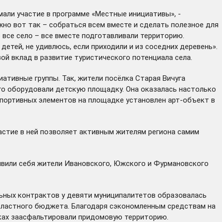
али участие в программе «Местные инициативы», -
жно вот так – собраться всем вместе и сделать полезное для
 все село – все вместе подготавливали территорию.
етей, не удивлюсь, если приходили и из соседних деревень».
ой вклад в развитие туристического потенциала села.
ативные группы. Так, жители посёлка Старая Вичуга
ого оборудовали детскую площадку. Она оказалась настолько
 спортивных элементов на площадке установлен арт-объект в
астие в ней позволяет активным жителям региона самим
оявили себя жители Ивановского, Южского и Фурмановского
льных контрактов у девяти муниципалитетов образовалась
бластного бюджета. Благодаря сэкономленным средствам на
иках заасфальтировали придомовую территорию.