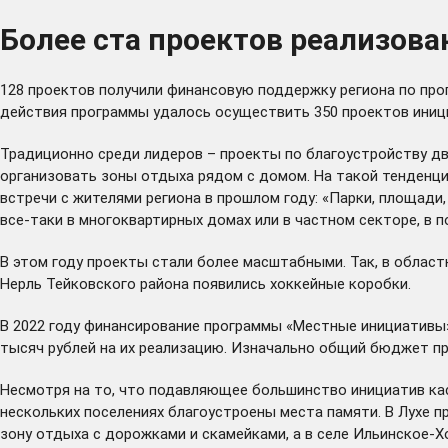
Более ста проектов реализова
128 проектов получили финансовую поддержку региона по прог
действия программы удалось осуществить 350 проектов иниц
Традиционно среди лидеров – проекты по благоустройству дв
организовать зоны отдыха рядом с домом. На такой тенденц
встречи с жителями региона в прошлом году: «Парки, площади, 
все-таки в многоквартирных домах или в частном секторе, в п
В этом году проекты стали более масштабными. Так, в областн
Нерль Тейковского района появились хоккейные коробки.
В 2022 году финансирование программы «Местные инициативы» 
тысяч рублей на их реализацию. Изначально общий бюджет пр
Несмотря на то, что подавляющее большинство инициатив кас
нескольких поселениях благоустроены места памяти. В Лухе п
зону отдыха с дорожками и скамейками, а в селе Ильинское-Х