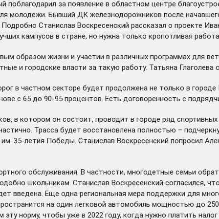
й поблагодарил за появление в областном центре благоустрое
ля молодежи. Бывший ДК железнодорожников после начавшего
. Подробно Станислав Воскресенский рассказал о проекте Ива
учших кампусов в стране, но нужна только кропотливая работа
ым образом жизни и участии в различных программах для вете
ные и городские власти за такую работу. Татьяна Глаголева 
ог в частном секторе будет продолжена не только в городе Ив
нове с 65 до 90-95 процентов. Есть договоренность с подряд
ов, в котором он состоит, проводит в городе ряд спортивных
стично. Трасса будет восстановлена полностью – подчеркнул 
 им. 35-летия Победы. Станислав Воскресенский попросил Але
ортного обслуживания. В частности, многодетные семьи обрат
одобно школьникам. Станислав Воскресенский согласился, что
дет введена. Еще одна региональная мера поддержки для мног
пространится на один легковой автомобиль мощностью до 250
эту норму, чтобы уже в 2022 году, когда нужно платить налог 