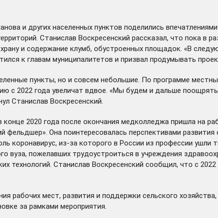
манова и других населенных пунктов поделились впечатлениям
территорий. Станислав Воскресенский рассказал, что пока в р
охрану и содержание клумб, обустроенных площадок. «В след
тился к главам муниципалитетов и призвал продумывать проек
еленные пункты, но и совсем небольшие. По программе местн
ию с 2022 года увеличат вдвое. «Мы будем и дальше поощрят
нул Станислав Воскресенский.
в конце 2020 года после окончания медколледжа пришла на р
й фельдшер». Она поинтересовалась перспективами развития с
оль коронавирус, из-за которого в России из профессии ушли 
го вуза, пожелавших трудоустроиться в учреждения здравоохр
ких технологий. Станислав Воскресенский сообщил, что с 202
ия рабочих мест, развития и поддержки сельского хозяйства,
новке за рамками мероприятия.