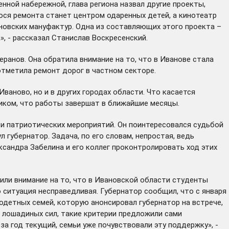
нной набережной, глава региона назвал другие проекты,
ся ремонта станет центром одаренных детей, а кинотеатр
новских мануфактур. Одна из составляющих этого проекта –
», - рассказал Станислав Воскресенский.
ранов. Она обратила внимание на то, что в Иванове стала
отметила ремонт дорог в частном секторе.
аново, но и в других городах области. Что касается
чиком, что работы завершат в ближайшие месяцы.
 и патриотических мероприятий. Он поинтересовался судьбой
губернатор. Задача, по его словам, непростая, ведь
ксандра Забелина и его коллег проконтролировать ход этих
или внимание на то, что в Ивановской области студенты
 ситуация несправедливая. Губернатор сообщил, что с января
одетных семей, которую анонсировал губернатор на встрече,
 лошадиных сил, такие критерии предложили сами
за год текущий, семьи уже почувствовали эту поддержку», -