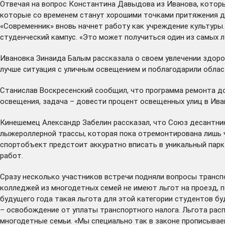
Отвечая на вопрос Константина Давыдова из Иванова, которы
которые со временем станут хорошими точками притяжения д
«Современник» вновь начнет работу как учреждение культуры
студенческий кампус. «Это может получиться один из самых л
Ивановка Зинаида Балым рассказала о своем увлечении здоров
лучше ситуация с уличным освещением и поблагодарили област
Станислав Воскресенский сообщил, что программа ремонта дор
освещения, задача – довести процент освещенных улиц в Ива
Кинешемец Александр Забелин рассказал, что Союз десантник
лыжероллерной трассы, которая пока отремонтирована лишь ча
спортобъект предстоит аккуратно вписать в уникальный парк
работ.
Сразу несколько участников встречи подняли вопросы трансп
колледжей из многодетных семей не имеют льгот на проезд, п
будущего года такая льгота для этой категории студентов бу
– освобождение от уплаты транспортного налога. Льгота рас
многодетные семьи. «Мы специально так в законе прописываем 