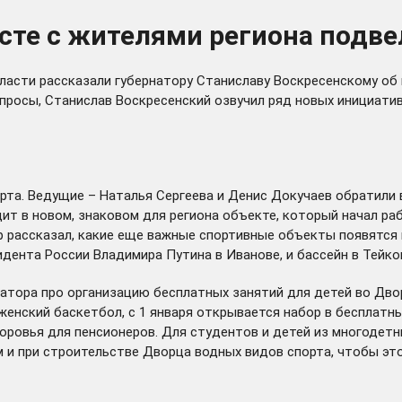
те с жителями региона подвел
сти рассказали губернатору Станиславу Воскресенскому об из
вопросы, Станислав Воскресенский озвучил ряд новых инициати
та. Ведущие – Наталья Сергеева и Денис Докучаев обратили вн
т в новом, знаковом для региона объекте, который начал ра
р рассказал, какие еще важные спортивные объекты появятся в
ента России Владимира Путина в Иванове, и бассейн в Тейков
атора про организацию бесплатных занятий для детей во Двор
енский баскетбол, с 1 января открывается набор в бесплатные
оровья для пенсионеров. Для студентов и детей из многодетн
 и при строительстве Дворца водных видов спорта, чтобы это