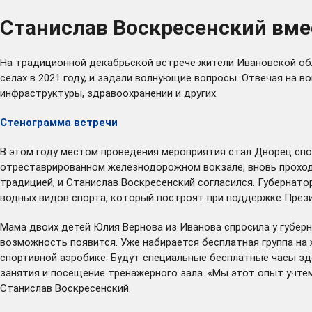
Станислав Воскресенский вмес
На традиционной декабрьской встрече жители Ивановской обла
селах в 2021 году, и задали волнующие вопросы. Отвечая на 
инфраструктуры, здравоохранении и других.
Стенограмма встречи
В этом году местом проведения мероприятия стал Дворец спор
отреставрированном железнодорожном вокзале, вновь проходи
традицией, и Станислав Воскресенский согласился. Губернато
водных видов спорта, который построят при поддержке Презид
Мама двоих детей Юлия Вернова из Иванова спросила у губерн
возможность появится. Уже набирается бесплатная группа на ж
спортивной аэробике. Будут специальные бесплатные часы зд
занятия и посещение тренажерного зала. «Мы этот опыт учтем
Станислав Воскресенский.