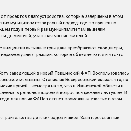
и от проектов благоустройства, которые завершены в этом
азных муниципалитетах разный подход: где-то пришел на
ующем году в первый раз муниципалитетам выделим
ты до мелочей, учитывая мнение жителей.
ых инициатив активные граждане преображают свои дворы,
ь неравнодушных граждан, которые объединяются и что-то
аботу заведующей в новый Першинский ФАП. Воспользовалась
ельской медицины. Станислав Воскресенский сказал, что, по
тысячи врачей. Несмотря на то, что в Ивановской области в
анения в регионе, кадровый вопрос по-прежнему актуален. В
2 года для новых ФАПов станет возможным участие в этом
 строительства детских садов и школ. Заинтересованный