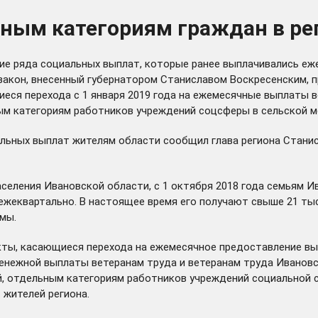
тным категориям граждан в р
е ряда социальных выплат, которые ранее выплачивались еже
акон, внесенный губернатором Станиславом Воскресенским, пр
иеся перехода с 1 января 2019 года на ежемесячные выплаты 
ым категориям работников учреждений соцсферы в сельской м
альных выплат жителям области
сообщил
глава региона Станис
селения Ивановской области, с 1 октября 2018 года семьям 
 ежеквартально. В настоящее время его получают свыше 21 тыс
мы.
ты, касающиеся перехода на ежемесячное предоставление выпл
енежной выплаты ветеранам труда и ветеранам труда Ивановс
, отдельным категориям работников учреждений социальной с
 жителей региона.