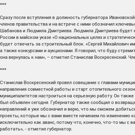
***
Сразу после
вступления в должность
губернатора Ивановской
членов правительства и на встрече с ними обозначил ключев
Шабанова и Людмила Дмитриева. Людмила Дмитриева будет к
России в майском указе «О национальных целях и стратегичес
будет отвечать за строительный блок. «Сергей Михайлович и
а также конкурсами и аукционами. Я говорил, что буду стреми
она вернулась к нам», – отметил Станислав Воскресенский. 
***
Станислав Воскресенский
провел
совещание с главами муницип
направления совместной работы и старт отопительного сезона
муниципалитетов настроиться на серьезную работу. Он также
был
объявлен
сегодня. Губернатор также сообщил о возвращен
направлений я уже
обозначил
и верю, что мы сможем добиться
проекты, которые мы с вами вместе начинаем по изменению ка
исключительно как аванс, потому что, конечно, что-то мы с 
работать», - отметил губернатор.