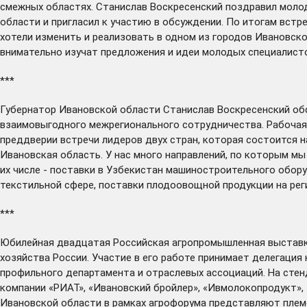
смежных областях. Станислав Воскресенский поздравил молод
области и пригласил к участию в обсуждении. По итогам вст
хотели изменить и реализовать в одном из городов Ивановск
внимательно изучат предложения и идеи молодых специалист
***
Губернатор Ивановской области Станислав Воскресенский
об
взаимовыгодного межрегионального сотрудничества. Рабочая 
преддверии встречи лидеров двух стран, которая состоится 
Ивановская область. У нас много направлений, по которым м
их числе - поставки в Узбекистан машиностроительного обору
текстильной сфере, поставки плодоовощной продукции на рег
***
Юбилейная двадцатая Российская агропромышленная выставк
хозяйства России. Участие в его работе принимает делегаци
профильного департамента и отраслевых ассоциаций. На сте
компании «РИАТ», «Ивановский бройлер», «Ивмолокопродукт»,
Ивановской области в рамках агрофорума представляют племе