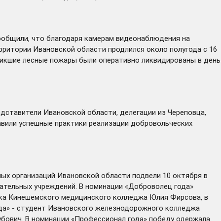
ообщили, что благодаря камерам видеонаблюдения на
рритории Ивановской области продлился около полугода с 16
озникшие лесные пожары были оперативно ликвидированы в день
едставители Ивановской области, делегации из Череповца,
тавили успешные практики реализации добровольческих
ьных организаций Ивановской области
подвели
10 октября в
вательных учреждений. В номинации «Доброволец года»
тка Кинешемского медицинского колледжа Юлия Фирсова, в
ода» - студент Ивановского железнодорожного колледжа
убович. В номинации «Профессионал года» победу одержала