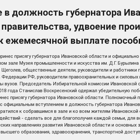
е в должность губернатора Ив
о правительства, удвоение пр
к ежемесячной выплате пособ
принес присягу
губернатора Ивановской области и официально 
ом зале Музея промышленности и искусства им. Д.Г. Бурылина 
Щеголев, общественные деятели, руководители и работники 
 Федерации РФ, руководители правоохранительных и силовых 
ры вузов. Председатель Избирательной комиссии Ивановской 
2018 года Станислав Воскресенский одержал убедительную побе
ринес присягу губернатора Ивановской области. Полномочный
 с официальным вступлением в должность губернатора Ивановс
братился к собравшимся в зале и ко всем жителям Ивановской
ействий - сделать все для благополучия каждой семьи, для во
ских направлениях развития Ивановской области и основных з
 высшего образования, здравоохранения, транспортной доступ