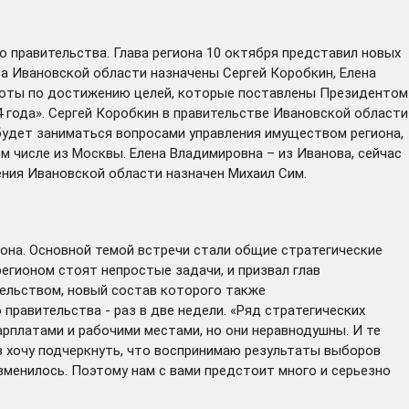
 правительства. Глава региона 10 октября представил новых
ва Ивановской области назначены Сергей Коробкин, Елена
боты по достижению целей, которые поставлены Президентом
4 года». Сергей Коробкин в правительстве Ивановской области
будет заниматься вопросами управления имуществом региона,
м числе из Москвы. Елена Владимировна – из Иванова, сейчас
ения Ивановской области назначен Михаил Сим.
иона. Основной темой встречи стали общие стратегические
егионом стоят непростые задачи, и призвал глав
тельством, новый состав которого также
равительства - раз в две недели. «Ряд стратегических
рплатами и рабочими местами, но они неравнодушны. И те
з хочу подчеркнуть, что воспринимаю результаты выборов
изменилось. Поэтому нам с вами предстоит много и серьезно