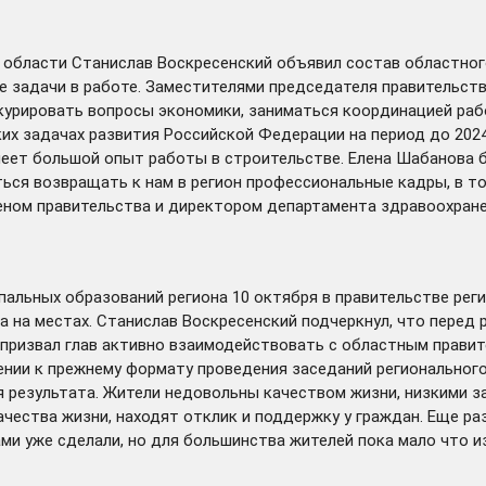
 области Станислав Воскресенский
объявил
состав областного
ые задачи в работе. Заместителями председателя правительст
урировать вопросы экономики, заниматься координацией ра
ких задачах развития Российской Федерации на период до 202
меет большой опыт работы в строительстве. Елена Шабанова 
ться возвращать к нам в регион профессиональные кадры, в то
Членом правительства и директором департамента здравоохран
альных образований региона 10 октября в правительстве рег
 на местах. Станислав Воскресенский подчеркнул, что перед р
 призвал глав активно взаимодействовать с областным прави
ии к прежнему формату проведения заседаний регионального п
 результата. Жители недовольны качеством жизни, низкими за
чества жизни, находят отклик и поддержку у граждан. Еще ра
вами уже сделали, но для большинства жителей пока мало что 