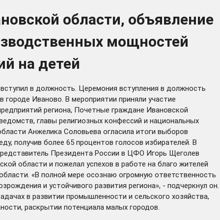
ановской области, объявление
оизводственных мощностей
ий на детей
вступил в должность. Церемония вступления в должность
в городе Иваново. В мероприятии приняли участие
предприятий региона, Почетные граждане Ивановской
ведомств, главы религиозных конфессий и национальных
области Анжелика Соловьева огласила итоги выборов
ду, получив более 65 процентов голосов избирателей. В
 представитель Президента России в ЦФО Игорь Щеголев
кой области и пожелал успехов в работе на благо жителей
 области. «В полной мере осознаю огромную ответственность
зрождения и устойчивого развития региона», - подчеркнул он.
адачах в развитии промышленности и сельского хозяйства,
ности, раскрытии потенциала малых городов.