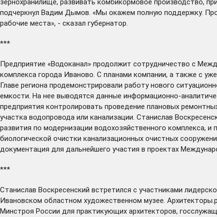
зернохранилище, развивать комбикормовое производство, пр
подчеркнул Вадим Дымов. «Мы окажем полную поддержку. Про
рабочие места», - сказал губернатор.
***
Предприятие «Водоканал»
продолжит
сотрудничество с Между
комплекса города Иваново. С планами компании, а также с уж
Главе региона продемонстрировали работу нового ситуацион
емкости. На нее выводятся данные информационно-аналитиче
предприятия контролировать проведение плановых ремонтных 
участка водопровода или канализации. Станислав Воскресенс
развития по модернизации водохозяйственного комплекса, и 
биологической очистки канализационных очистных сооружений
документация для дальнейшего участия в проектах Международ
***
Станислав Воскресенский
встретился
с участниками лидерско
Ивановском областном художественном музее. Архитекторы.р
Минстроя России для практикующих архитекторов, госслужащи