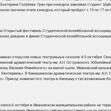
катерина Голубева. Гран-при конкурса завоевал студент Шуй
ском заочном этапе конкурса, который пройдет с 13 по 17 окт
ла
Открытый фестиваль Студенческой волейбольной ассоциаци
вских девушек в финал Студенческой волейбольной ассоциаци
рамках открытия новых театральных сезонов 4-5 октября. Сво
емский драматический театр им. А.Н. Островского. Юбилейны
нь Василия Фивейского» на малой сцене. Ивановский музыкал
Кентервиль». В Кинешемском драматическом театре им. А.Н. 
ко». Приезд знаменитого театра в Кинешму стал возможным б
тоялся
6 октября в Ивановском муниципальном районе на терр
дое поселение Ивановского района представило щи на дегуст