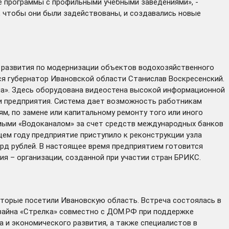
е программы с профильными учебными заведениями», -
 чтобы они были задействованы, и создавались новые
 развития по модернизации объектов водохозяйственного
лся губернатор Ивановской области Станислав Воскресенский.
ла». Здесь оборудована видеостена высокой информационной
и предприятия. Система дает возможность работникам
, по замене или капитальному ремонту того или иного
уемыми «Водоканалом» за счет средств международных банков
ем году предприятие приступило к реконструкции узла
лрд рублей. В настоящее время предприятием готовится
я – организации, созданной при участии стран БРИКС.
торые посетили Ивановскую область. Встреча состоялась в
зайна «Стрелка» совместно с ДОМ.РФ при поддержке
 и экономического развития, а также специалистов в