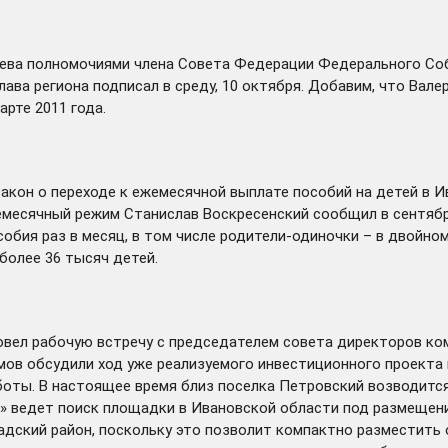
ева полномочиями члена Совета Федерации Федерального Со
лава региона подписал в среду, 10 октября. Добавим, что Ва
рте 2011 года.
закон
о переходе к ежемесячной выплате пособий на детей в И
жемесячный режим Станислав Воскресенский
сообщил
в сентябр
обия раз в месяц, в том числе родители-одиночки – в двойно
более 36 тысяч детей.
овел
рабочую встречу с председателем совета директоров ко
мов обсудили ход уже реализуемого инвестиционного проекта
оты. В настоящее время близ поселка Петровский возводится
ов» ведет поиск площадки в Ивановской области под размеще
адский район, поскольку это позволит компактно разместить