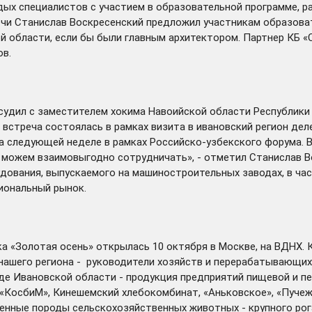
ых специалистов с участием в образовательной программе, р
речи Станислав Воскресенский предложил участникам образова
ой области, если бы были главным архитектором. Партнер КБ 
ов.
судил
с заместителем хокима Навоийской области Республик
встреча состоялась в рамках визита в ивановский регион дел
на следующей неделе в рамках Российско-узбекского форума. 
ы можем взаимовыгодно сотрудничать», - отметил Станислав В
дования, выпускаемого на машиностроительных заводах, в час
иональный рынок.
а «Золотая осень»
открылась
10 октября в Москве, на ВДНХ.
я нашего региона - руководители хозяйств и перерабатывающи
нде Ивановской области - продукция предприятий пищевой и 
 «КосбиМ», Кинешемский хлебокомбинат, «Аньковское», «Пуче
нные породы сельскохозяйственных животных - крупного рога