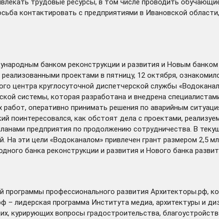
ивлекать трудовые ресурсы, в том числе проводить обучающи
сьба контактировать с предприятиями в Ивановской области,
народным банком реконструкции и развития и Новым банком
е реализованными проектами в пятницу, 12 октября, ознакоми
ного центра круглосуточной диспетчерской службы «Водокана
ской системы, которая разработана и внедрена специалистам
работ, оперативно принимать решения по аварийным ситуациям
кий поинтересовался, как обстоят дела с проектами, реализ
планами предприятия по продолжению сотрудничества. В текущ
. На эти цели «Водоканалом» привлечен грант размером 2,5 м
ного банка реконструкции и развития и Нового банка развити
й программы профессионального развития Архитекторы.рф, ко
ф – лидерская программа Института медиа, архитектуры и ди
х, курирующих вопросы градостроительства, благоустройства