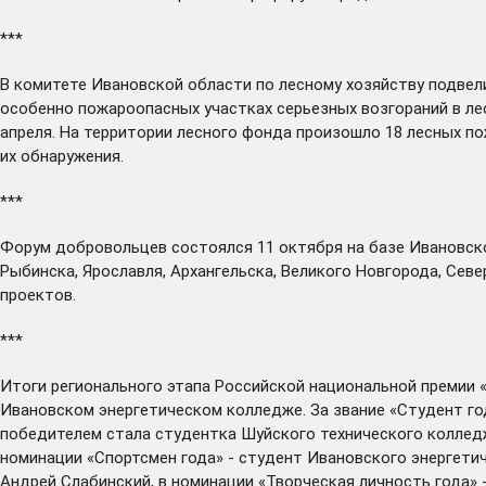
***
В комитете Ивановской области по лесному хозяйству
подвел
особенно пожароопасных участках серьезных возгораний в ле
апреля. На территории лесного фонда произошло 18 лесных по
их обнаружения.
***
Форум добровольцев
состоялся
11 октября на базе Ивановск
Рыбинска, Ярославля, Архангельска, Великого Новгорода, Сев
проектов.
***
Итоги регионального этапа Российской национальной премии
Ивановском энергетическом колледже. За звание «Студент го
победителем стала студентка Шуйского технического колледж
номинации «Спортсмен года» - студент Ивановского энергети
Андрей Слабинский, в номинации «Творческая личность года»