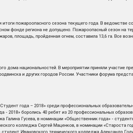
и
итоги пожароопасного сезона текущего года. В ведомстве с
сном фонде региона не допущено. Пожароопасный сезон на те
жаров, площадь, пройденная огнем, составила 13,6 га. Все в
ого дома национальностей. В мероприятии приняли участие пр
еродвинска и других городов России. Участники форума предс
 «Студент года – 2018» среди профессиональных образовател
да - 2018» боролись 40 ребят из 20 профессиональных образо
а Галина Гусева, в номинации «Общественник года» - студен
ческого колледжа Сергей Маценков, в номинации «Староста г
 - студент Ивановского технического колледжа Александр Гол