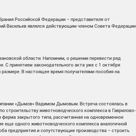
брания Российской Федерации – представителя от
лерий Васильев являлся действующим членом Совета Федерации
вановской области. Напомним, о решении перевести ряд
е. С принятием законодательного акта уже с 1 октября
м размере. В настоящее время получателями пособия на
мпании «Дымов» Вадимом Дымовым. Встреча состоялась в
 по строительству животноводческого комплекса в Гаврилово-
 ферма закрытого типа, рассчитанная на одновременное
ние еще одного животноводческого комплекса аналогичной
 оба предприятия и сопутствующие производства – строить