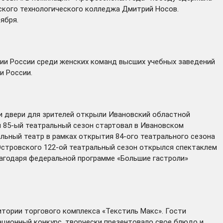
ского технологического колледжа Дмитрий Носов.
ября.
и России среди женских команд высших учебных заведений
и России.
и двери для зрителей открыли Ивановский областной
й 85-ый театральный сезон стартовал в Ивановском
ьный театр в рамках открытия 84-ого театрального сезона
Островского 122-ой театральный сезон открылся спектаклем
лагодаря федеральной программе «Большие гастроли»
итории торгового комплекса «Текстиль Макс». Гости
ационный конкурс, творчески презентовало свое блюдо и