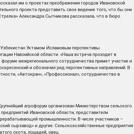
ассказал им о проектах преображения городов Ивановской
тельного проекта представить свое видение того, что бы они
«Стрелка» Александра Сытникова рассказала, что в бюро
и Узбекистан Уктамом Исламовым перспективы
егации Навоийской области. «Наша встреча проходит в
В форуме межрегионального сотрудничества примет участие и
оскресенский и обозначил ряд перспективных направлений. В
тности, «Автокран», «Профессионал», сотрудничество в
 Крупнейший агрофорум организован Министерством сельского
х предприятий Ивановской области, представители
перерабатывающей промышленности. В числе участников –
жский сырзавод» и другие. Сельскохозяйственные предприятия
того скота, лошадей, овец.