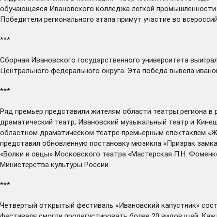
обучающаяся Ивановского колледжа легкой промышленности Е
Победители регионального этапа примут участие во всероссий
***
Сборная Ивановского государственного университета
выигра
Центрального федерального округа. Эта победа вывела ивано
***
Ряд премьер
представили
жителям области театры региона в 
драматический театр, Ивановский музыкальный театр и Кинеш
областном драматическом театре премьерным спектаклем «Жиз
представил обновленную постановку мюзикла «Призрак замка 
«Волки и овцы» Московского театра «Мастерская П.Н. Фомен
Министерства культуры России.
***
Четвертый открытый фестиваль «Ивановский капустник»
сос
фестиваля смогли продегустировать более 20 видов щей. Каж