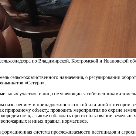
оссельхознадзора по Владимирской, Костромской и Ивановской 
ель сельскохозяйственного назначения, о регулировании оборот
охимикатов «Сатурн».
мельных участков и лица не являющиеся собственниками земель
ым назначением и принадлежностью к той или иной категории з
ак природному объекту, проводить мероприятия по охране земель
ородия почв, а также соблюдать при использовании земельных 
тивопожарных и иных правил, нормативов.
 информационная система прослеживаемости пестицидов и агрох