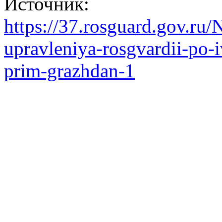
Источник:
https://37.rosguard.gov.ru/
upravleniya-rosgvardii-po-i
prim-grazhdan-1