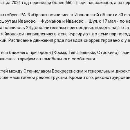
ны» за 2021 год перевезли
более 660 тысяч
пассажиров, а за пе
автобусы РА-3 «Орлан»
появились
в Ивановской области 30 июн
шрутам Иваново – Фурманов и Иваново – Шуя, с 17 мая - по н
она появилось 24 дополнительных пригородных поезда, частот
и тейковском направлениях в день курсируют до семи пар пое
кий. Расписание движения ряда поездов скорректировано с уч
ы и ближнего пригорода (Кохма, Текстильный, Строкино) тари
авнена к тарифам автомобильного сообщения.
стей между Станиславом Воскресенским и генеральным дирек
сле масштабной реконструкции. Кроме того,
реконструирова