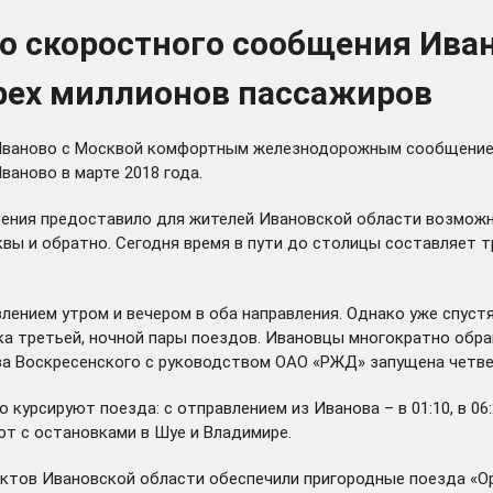
го скоростного сообщения Ива
трех миллионов пассажиров
ваново с Москвой комфортным железнодорожным сообщением. 
ваново в марте 2018 года.
ния предоставило для жителей Ивановской области возможно
ы и обратно. Сегодня время в пути до столицы составляет тр
лением утром и вечером в оба направления. Однако уже спуст
ка
третьей, ночной пары поездов. Ивановцы многократно обра
ава Воскресенского с руководством ОАО «РЖД»
запущена
четве
урсируют поезда: с отправлением из Иванова – в 01:10, в 06:2
дуют с остановками в Шуе и Владимире.
ктов Ивановской области обеспечили пригородные поезда «Орл