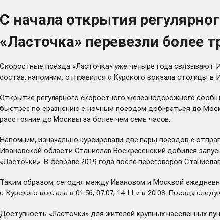
С начала открытия регулярно
«Ласточка» перевезли более 
Скоростные поезда «Ласточка» уже четыре года связывают И
состав, напомним,
отправился
с Курского вокзала столицы в И
Открытие регулярного скоростного железнодорожного сообще
быстрее по сравнению с ночным поездом добираться до Москв
расстояние до Москвы за более чем семь часов.
Напомним, изначально курсировали две пары поездов с отправ
Ивановской области Станислав Воскресенский добился
запус
«Ласточки». В феврале 2019 года после переговоров Станисл
Таким образом, сегодня между Ивановом и Москвой ежедневно к
с Курского вокзала в 01:56, 07:07, 14:11 и в 20:08. Поезда сле
Доступность «Ласточки» для жителей крупных населенных пун