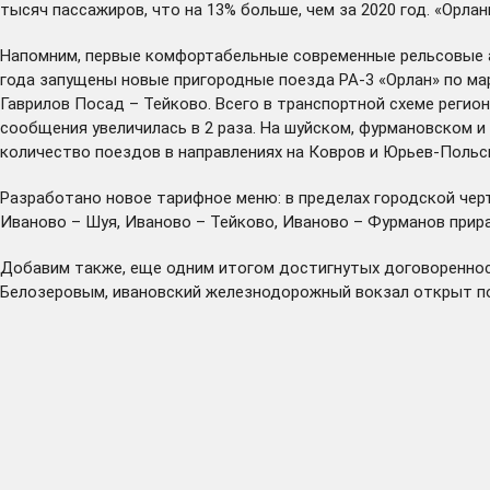
тысяч пассажиров, что на 13% больше, чем за 2020 год. «Орла
Напомним, первые комфортабельные современные рельсовые 
года
запущены
новые пригородные поезда РА-3 «Орлан» по мар
Гаврилов Посад – Тейково. Всего в транспортной схеме реги
сообщения увеличилась в 2 раза. На шуйском, фурмановском 
количество поездов в направлениях на Ковров и Юрьев-Польс
Разработано новое тарифное меню: в пределах городской черт
Иваново – Шуя, Иваново – Тейково, Иваново – Фурманов прир
Добавим также, еще одним итогом достигнутых договоренно
Белозеровым, ивановский железнодорожный вокзал
открыт
по