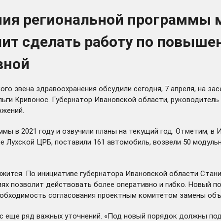
ия региональной программы 
лит сделать работу по повыш
вной
ого звена здравоохранения обсудили сегодня, 7 апреля, на з
льги Кривонос. Губернатор Ивановской области, руководител
ожений.
мы в 2021 году и озвучили планы на текущий год. Отметим, в 
е Лухской ЦРБ, поставили 161 автомобиль, возвели 50 модуль
лжится. По инициативе губернатора Ивановской области Стан
иях позволит действовать более оперативно и гибко. Новый п
обходимость согласования проектным комитетом замены объе
с еще ряд важных уточнений. «Под новый порядок должны под