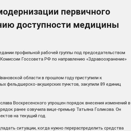
модернизации первичного
ению доступности медицины
аседании профильной рабочей группы под председательством
ь Комиссии Госсовета РФ по направлению «Здравоохранение»
Ивановской области в прошлом году приступили к
ных фельдшерско-акушерских пунктов, закупили 89 единиц
ислава Воскресенского упрощен порядок внесения изменений в
орядок ранее
озвучила
вице-премьер Татьяна Голикова. Он
ктов на текущий год.
падать ситуации, когда нужно перераспределить средства