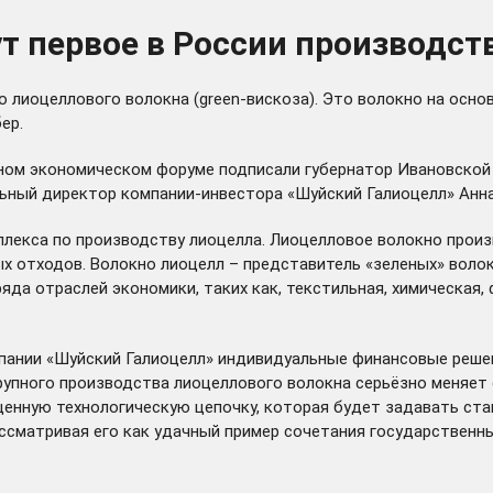
т первое в России производст
 лиоцеллового волокна (green-вискоза). Это волокно на осно
ер.
ом экономическом форуме подписали губернатор Ивановской 
ьный директор компании-инвестора «Шуйский Галиоцелл» Анна
плекса по производству лиоцелла. Лиоцелловое волокно прои
х отходов. Волокно лиоцелл – представитель «зеленых» волок
яда отраслей экономики, таких как, текстильная, химическая
пании «Шуйский Галиоцелл» индивидуальные финансовые решен
крупного производства лиоцеллового волокна серьёзно меняе
ценную технологическую цепочку, которая будет задавать ст
сматривая его как удачный пример сочетания государственны