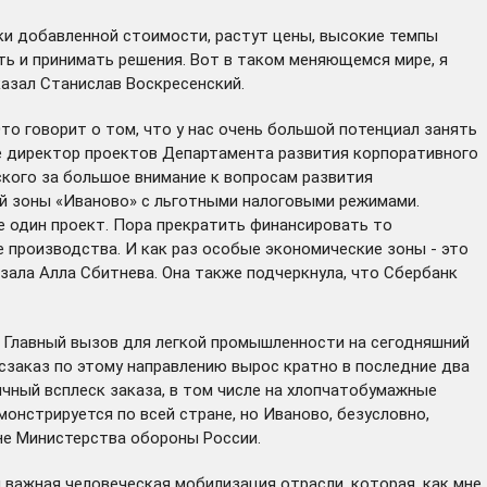
ки добавленной стоимости, растут цены, высокие темпы
ть и принимать решения. Вот в таком меняющемся мире, я
казал Станислав Воскресенский.
то говорит о том, что у нас очень большой потенциал занять
уме директор проектов Департамента развития корпоративного
ского за большое внимание к вопросам развития
ой зоны «Иваново» с льготными налоговыми режимами.
 один проект. Пора прекратить финансировать то
 производства. И как раз особые экономические зоны - это
азала Алла Сбитнева. Она также подчеркнула, что Сбербанк
 Главный вызов для легкой промышленности на сегодняшний
заказ по этому направлению вырос кратно в последние два
ычный всплеск заказа, в том числе на хлопчатобумажные
онстрируется по всей стране, но Иваново, безусловно,
вне Министерства обороны России.
 важная человеческая мобилизация отрасли, которая, как мне