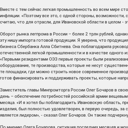
Вместе с тем сейчас легкая промышленность во всем мире ст
инфляции. «Поэтому все это, с одной стороны, возможности, 
считаю, что для отрасли, для Ивановской области в целом - э
Оборот рынка легпрома в России – более 2 трлн рублей, однак
эту нишу импорта готовой продукции. Я уверена, что продукц
бизнеса Сбербанка Алла Сбитнева. Она поблагодарила руково
отечественной легкой промышленности и в качестве одного 
«Первыми резидентами ОЭЗ первые проекты были реализованы
оборудование, те производства, которые не несут существен
те площадки, где можно строить новое современное производс
готов финансировать и поддерживать проекты, которые напр
Заместитель главы Минпромторга России Олег Бочаров в свое
день – обеспечение потребностей российской армии вещевым 
месяца. «И я хотел бы поблагодарить Ивановскую область, п
изделия, был полностью удовлетворен, в первую очередь, за 
является лидером», - сказал Олег Бочаров. Он также подчерк
По мнению Олега Бочарова, ситуация последних месяцев и мощ