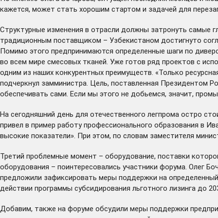
кажется, может стать хорошим стартом и задачей для перезагр
Структурные изменения в отрасли должны затронуть самые гл
традиционным поставщиком – Узбекистаном достигнуто согла
Помимо этого предпринимаются определенные шаги по диверс
во всем мире смесовых тканей. Уже готов ряд проектов с испо
одним из наших конкурентных преимуществ. «Только ресурсна
подчеркнул замминистра. Цель, поставленная Президентом Ро
обеспечивать сами. Если мы этого не добьемся, значит, промы
На сегодняшний день для отечественного легпрома остро сто
привел в пример работу профессионального образования в Ива
высокие показатели». При этом, по словам заместителя минист
Третий проблемные момент – оборудование, поставки которог
оборудования – поинтересовались участники форума. Олег Бо
предложили зафиксировать меры поддержки на определенный с
действии программы субсидирования льготного лизинга до 203
Добавим, также на форуме обсудили меры поддержки предприя