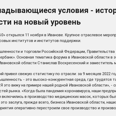
ладывающиеся условия - исто
ти на новый уровень
.0» открылся 11 ноября в Иванове. Крупное отраслевое меро
совых институтов и институтов поддержки.
ленности и торговли Российской Федерации, Правительства 
ербанк». Основная тематика форума в Ивановской области в 
Ивановской области Станислав Воскресенский и заместитель 
ий привел свежую статистику по отрасли: за 9 месяцев 2022 
мышленность - это высоко-конкурентная среда, где трудятся 
Я это вижу на примере нашей родной Ивановской области», - 
стей рынка. «Когда была пандемия коронавируса, наши предп
и включились в производство медицинских масок, которых бы
то заслуга, прежде всего, бизнеса Ивановской области, наших
приятия оперативно перестроили свое производство и произв