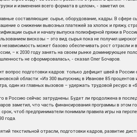
узки и изменения всего формата в целом», - заметил он.
авные составляющие: сырье, оборудование, кадры. В сфере сы
шение о снижении вывозных платежей за хлопок и пряжу, стр
ификации сырья и началу выпуска полиэфирной пряжи в Росси
льзованием вискозы – это вид сырья пока не получил широкого
я независимость может базово обеспечивать рост отрасли и в
ссии, – к 2030 году занять на своем рынке доминирующее пол
шленность не сформировалась», - сказал Олег Бочаров.
ит вопрос подготовки кадров: только дефицит швей в России 
новской области: «Из 300 выпускниц в Иванове 85 процентов 
ра, один из главных вызовов – удержать трудовой ресурс в «б
о в Россию сейчас затруднены. Будет ли продолжена в после
чаров заметил, что часть финансирования программы в этом г
рок, чтоб предприниматели понимали правила игры на перспек
0 года.
тий текстильной отрасли, подготовки кадров, развитие дист