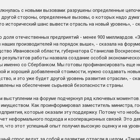
олкнулась с новыми вызовами: разрушены определенные цепоч
с другой стороны, определенные вызовы, о которых надо дума
то исторический шанс вывести отрасль на новый уровень», - с
о доля отечественных предприятий - менее 900 миллиардов. «Э
ия наших производителей на порядок выше», - сказала на фор
дство Ивановской области, губернатора Станислав Воскресен
из результатов работы назвала создание особой экономическ
 именно со Сбербанком. Мы готовы профинансировать еще не
ной и хорошей добавленной стоимости, нужно создавать новые
тво, и это уже будет другой уровень развития отрасли», - ск
авлены на обеспечение сырьевой безопасности страны.
м выступлении на форуме подчеркнул ряд ключевых моментов.
имуществом. Как проинформировал заместитель министра, гос
редприятия, которые оказали эту поддержку. Потому что необ
счет неформального подхода и кооперационных связей. Это дем
нул, что этот успешный опыт получил высокую оценку и на уро
ный спрос ведут за собой и развитие отрасли в целом. «Такая