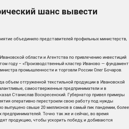
рический шанс вывести
приятие объединило представителей профильных министерств,
Ивановской области и Агентства по привлечению инвестиций
этом году – «Производственный кластер Иваново — фундамент
министра промышленности и торговли России Олег Бочаров.
года объем отгруженной текстильной продукции в Ивановской
талантливые, самоотверженные предприниматели и в
сказал Станислав Воскресенский. Губернатор привел примеры
риятия оперативно перестроили свою работу под нужды
ло выпущено свыше 20 миллионов в самый пик пандемии, более
 предпринимателей. Точно так же и сейчас, во время
одят продукцию, чтобы ускорить победу, и добиваются