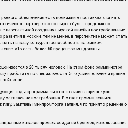
рьевого обеспечения есть подвижки в поставках хлопка: с
атегическое партнерство по сырью будет продолжено.
и с перспективой создания широкой линейки востребованных
 развития в России, тем не менее, в перспективе может стать
лиять на нашу конкурентоспособность на рынке», -
ожение. «То есть, более 50 процентов мы должны
оценивается в 20 тысяч человек. На этом фоне замминистра
идут работать по специальности. Это удивительные и крайне
елой» зоне.
дующие годы программа льготного лизинга при покупке
оду осталась не востребована. В ответ промышленники
тиву. Замглавы Минпромторга заявил, что принято решение о
анционных каналов продаж, создание брендов, использование