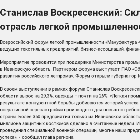
Станислав Воскресенский: Ск
отрасль легкой промышленнос
Всероссийский форум легкой промышленности «Мануфактура 4
ведущих текстильных предприятий, бизнес-ассоциаций, финан
Мероприятие проводится при поддержке Министерства промыш
в Ивановскую область. Партнером форума выступает ПАО «Сб
развития российского легпрома». Форум открыли губернатор 
В своем выступлении в рамках форума Станислав Воскресенск
области вырос на 29,3%, одежды – почти на 26%. «Легкая про
результате конкурентной борьбы добиваются историй успеха. 
оперативной перенастройки производств для новых потребно
страны. Более 350 предприятий только из Ивановской област
миллиона защитных костюмов сделано в считанные недели. И э
проведения специальной военной операции, многие наши пред
успеха», - сообщил глава региона.