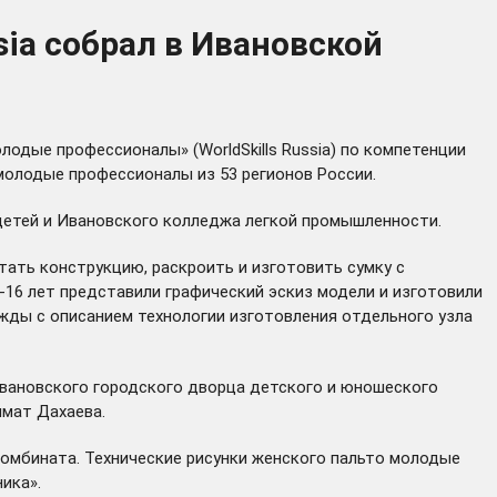
ia собрал в Ивановской
одые профессионалы» (WorldSkills Russia) по компетенции
 молодые профессионалы из 53 регионов России.
 детей и Ивановского колледжа легкой промышленности.
тать конструкцию, раскроить и изготовить сумку с
-16 лет представили графический эскиз модели и изготовили
ежды с описанием технологии изготовления отдельного узла
вановского городского дворца детского и юношеского
имат Дахаева.
 комбината. Технические рисунки женского пальто молодые
ика».