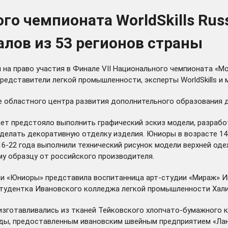
о чемпионата WorldSkills Russ
лов из 53 регионов страны
а право участия в Финале VII Национального чемпионата «Мол
представители легкой промышленности, эксперты WorldSkills и
зе областного центра развития дополнительного образования
лет предстояло выполнить графический эскиз модели, разрабо
сделать декоративную отделку изделия. Юниоры в возрасте 14
16-22 года выполнили технический рисунок модели верхней од
му образцу от российского производителя.
ии «Юниоры» представила воспитанница арт-студии «Мираж» И
 студентка Ивановского колледжа легкой промышленности Хал
и изготавливались из тканей Тейковского хлопчато-бумажного
ды, предоставленным ивановским швейным предприятием «Лан