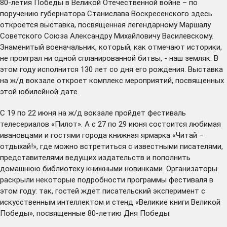
80-летия Победы в Великой Отечественной войне – по
поручению губернатора Станислава Воскресенского здесь
откроется выставка, посвященная легендарному Маршалу
Советского Союза Александру Михайловичу Василевскому.
Знаменитый военачальник, который, как отмечают историки,
не проиграл ни одной спланированной битвы, - наш земляк. В
этом году исполнится 130 лет со дня его рождения. Выставка
на ж/д вокзале откроет комплекс мероприятий, посвященных
этой юбилейной дате.
С 19 по 22 июня на ж/д вокзале пройдет фестиваль
телесериалов
«Пилот»
. А с 27 по 29 июня состоится любимая
ивановцами и гостями города книжная ярмарка «Читай –
отдыхай!», где можно встретиться с известными писателями,
представителями ведущих издательств и пополнить
домашнюю библиотеку книжными новинками. Организаторы
раскрыли некоторые подробности программы фестиваля в
этом году: так, гостей ждет писательский эксперимент с
искусственным интеллектом и стенд «Великие книги Великой
Победы», посвященные 80-летию Дня Победы.