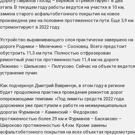
Дорогу Гаврилов Посад – Бережок отремонтируют в два
этапа. В текущем году работы ведутся на участке в 10 км,
замена старого асфальтобетонного покрытия на новое
произведена уже на половине протяженности пути. Еще 3,9 км
отремонтируют в 2022 году.
Устройство выравнивающего слоя практически завершено на
дороге Родники – Мелечкино – Сосновец. Всего предстоит
обустроить 11,3 км пути. Полностью отфрезерован
ремонтный участок протяженностью 11,4 км на дороге
Лежнево – Шилыково – Пелгусово. Сейчас на объекте ведется
устранение пучин.
Как подчеркнул Дмитрий Вавринчук, в этом году в регионе
будет продолжена практика проведения ремонтов дорог
опережающими темпами. «Под лимиты средств 2022 года
дорожники уже приступили к работе на межмуниципальных
дорогах Фурманов – Каминский – Федорково
протяженностью более 29 км и Фурманов – Баскаково –
Широково протяженностью 4,4 км. Кроме замены
асфальтобетонного покрытия на всех объектах предусмотрен