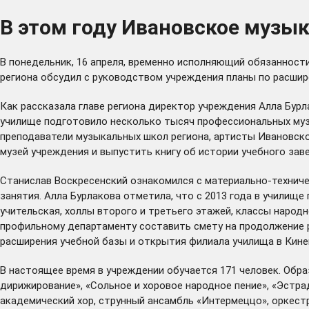
В этом году Ивановское музы
В понедельник, 16 апреля, временно исполняющий обязанност
региона обсудил с руководством учреждения планы по расши
Как рассказала главе региона директор учреждения Алла Бурл
училище подготовило несколько тысяч профессиональных музы
преподаватели музыкальных школ региона, артисты Ивановско
музей учреждения и выпустить книгу об истории учебного заве
Станислав Воскресенский ознакомился с материально-техниче
занятия. Алла Бурлакова отметила, что с 2013 года в учили
учительская, холлы второго и третьего этажей, классы народн
профильному департаменту составить смету на продолжение р
расширения учебной базы и открытия филиала училища в Кине
В настоящее время в учреждении обучается 171 человек. Обр
дирижирование», «Сольное и хоровое народное пение», «Эстра
академический хор, струнный ансамбль «Интермеццо», оркестр