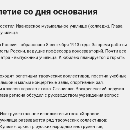
летие со дня основания
посетил Ивановское музыкальное училище (колледж). Глава
 училища.
 России - образовано 8 сентября 1913 года. За время работы
исты России, ведущие профессора консерваторий. Почти все
атра - выпускники училища. К юбилею планируется открыть
оходят репетиции творческих коллективов, посетил учебные
ольшой и малый концертные залы, спортивный зал,
 и классов первого этажа. Станислав Воскресенский поручил
лава региона обсудил с руководством учреждения вопрос
«Инструментальное исполнительство», «Хоровое
е училища развиваются ряд творческих коллективов:
Купель», оркестр русских народных инструментов,