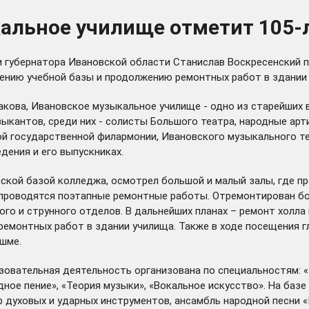
кальное училище отметит 105-
и губернатора Ивановской области Станислав Воскресенский 
рению учебной базы и продолжению ремонтных работ в здании
акова, Ивановское музыкальное училище - одно из старейших в
кантов, среди них - солисты Большого театра, народные арт
й государственной филармонии, Ивановского музыкального те
дения и его выпускниках.
ской базой колледжа, осмотрел большой и малый залы, где пр
ще проводятся поэтапные ремонтные работы. Отремонтирован б
ого и струнного отделов. В дальнейших планах – ремонт холла
емонтных работ в здании училища. Также в ходе посещения г
шме.
азовательная деятельность организована по специальностям: 
дное пение», «Теория музыки», «Вокальное искусство». На баз
 духовых и ударных инструментов, ансамбль народной песни «