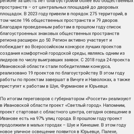
регионе за шесть лет
благоустроили
более 800 общественных
пространств – от центральных площадей до дворовых
площадок. В 2023 году привели в порядок 275 территорий, в
том числе 196 общественных пространств и 79 дворов.
Благодаря проведенным работам в прошлом году список
благоустроенных знаковых общественных пространств
региона
расширен
до 50. Регион активно участвует и
побеждает во Всероссийском конкурсе лучших проектов
создания комфортной городской среды, являясь одним из
лидеров по числу выигравших заявок. С 2018 года 24 проекта
Ивановской области стали победителями конкурса,
реализовано 19 проектов по благоустройству. В этом году
работы по проектам завершат в Вичуге и Наволоках, а также
приступят к работам в Шуе, Фурманове и Юрьевце.
По итогам переговоров с губернатором «Россети» реализуют
в Ивановской области проект «Светлый город». Напомним,
проект стартовал с областного центра, сегодня освещение в
Иванове есть на 97% улиц города. В прошлом году проект
продолжили в малых городах – Шуе и Кинешме. В этом году
новое уличное освещение появится в Юрьевце, Палехе,