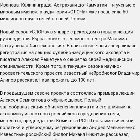
Иванова, Калининграда, Астрахани до Камчатки – и ученые с
мировым именем, а аудитория «СЛОНа» уже
превысила
60
миллионов слушателей по всей России.
Новый сезон «СЛОНа» в январе с рекордом
открыла
лекция
руководителя Курчатовского геномного центра Максима
Патрушева о биотехнологиях. В считанные часы завершилась
регистрация на лекцию судебно-медицинского эксперта и
писателя
Алексея Решетуна
о секретах своей медицинской
специальности. Кроме того, в текущем сезоне научно-
просветительского проекта известный нейробиолог Владимир
Алипов
рассказал
, как прожить до 100 лет.
В предыдущем сезоне проекта
состоялась
премьера лекции
Алексея Семихатова о чёрных дырах. Полный
зал
собрала
лекция об изменении климата и его влиянии на
экономику известного российского предпринимателя,
мецената, председателя Комитета РСПП по климатической
политике и углеродному регулированию Андрея Мельниченко.
Известный российский биолог Михаил Никитин
рассказал
,