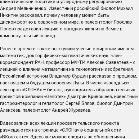
климатической политике и углеродному регулированию
Андрея Мельниченко. Известный российский биолог Михаил
Никитин
рассказал
, почему человеку может быть
дискомфортно в современном мире, а палеонтолог Ярослав
Попов
представил
лекцию о загадках жизни на Земле в
каменноугольный период.
Ранее в проекте также выступили ученые с мировым именем:
математик, доктор физико-математических наук, член-
корреспондент РАН, профессор МФТИ
Алексей Савватеев
- с
лекцией о влиянии математики на технологии и изобретения.
Российский астроном
Владимир Сурдин
рассказал о прошлом,
настоящем и будущем освоения Луны. В числе «звездных»
лекторов «СЛОНА» – биолог, руководитель образовательных
проектов компании «Genotek»
Дмитрий Кривошеев
, известный
гастроэнтеролог и гепатолог
Сергей Вялов
, биолог
Дмитрий
Алексеев
, палеонтолог
Андрей Журавлев
.
Видеозаписи всех лекций просветительского проекта
размещаются на
странице
«СЛОНа» в социальной сети
«ВКонтакте». Здесь же можно следить за обновлениями