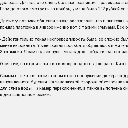
два раза. Для нас это очень большая разница», - рассказала 
Если до этого смотреть за ноябрь, у меня было 127 рублей за 
Другие участники общения также рассказали, что в платежных 
пришла платежка в январе именно вот с такими суммами. Все 
«Действительно такая несправедливость была, ее сложно был
менее выровнять. У меня какая просьба, я обращаюсь к жител
Заволжска. Я сам подключусь, если надо», - обратился он к за
Отметим, на строительство водопроводного дюкера от Кинешм
Самым ответственным этапом стало сооружение дюкера под р
направленного бурения. На заволжской стороне обустроена н
для слива воды, 13 камер переключения, а также выполнена 
в дистанционном режиме.