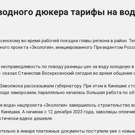
водного дюкера тарифы на вод
сенскому во время рабочей поездки главы региона в район. Т
ного проекта «Экология», инициированного Президентом Росс
у несправедливость по поводу разницы цен за воду холодную 
- сказал Станислав Воскресенский сегодня во время общения 
Заволжска рассказывали губернатору. При этом в Кинешме сто
ороде заморозили, параллельно началась большая работа по 
ая вода» нацпроекта «Экология» завершилось строительство 
Кинешма. А начиная с 12 декабря 2023 года, заволжцы оплач
актически вдвое дешевле.
тельно в январе платежные документы поступили уже с новым