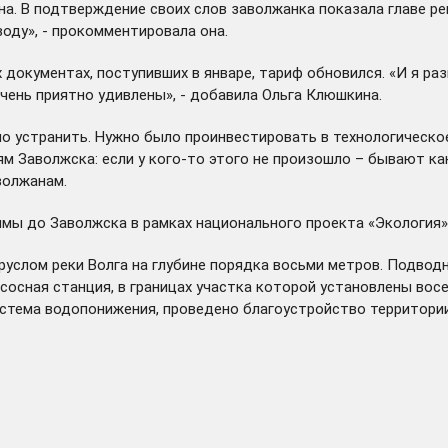
она. В подтверждение своих слов заволжанка показала главе ре
воду», - прокомментировала она.
документах, поступивших в январе, тариф обновился. «И я раз
очень приятно удивлены», - добавила Ольга Клюшкина.
о устранить. Нужно было проинвестировать в технологическое
ям Заволжска: если у кого-то этого не произошло – бывают к
волжанам.
ы до Заволжска в рамках национального проекта «Экология» 
услом реки Волга на глубине порядка восьми метров. Подво
асосная станция, в границах участка которой установлены во
система водопонижения, проведено благоустройство территор