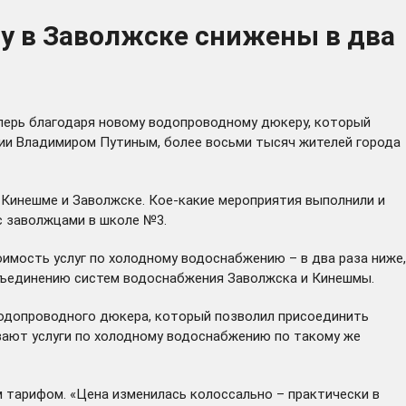
у в Заволжске снижены в два
еперь благодаря новому водопроводному дюкеру, который
ии Владимиром Путиным, более восьми тысяч жителей города
в Кинешме и Заволжске. Кое-какие мероприятия выполнили и
с заволжцами в школе №3.
имость услуг по холодному водоснабжению – в два раза ниже,
объединению систем водоснабжения Заволжска и Кинешмы.
водопроводного дюкера, который позволил присоединить
ивают услуги по холодному водоснабжению по такому же
 тарифом. «Цена изменилась колоссально – практически в