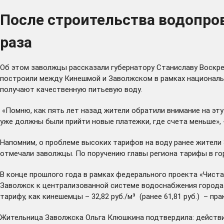
После строительства водопро
раза
Об этом заволжцы рассказали губернатору Станиславу Воскре
построили между Кинешмой и Заволжском в рамках националь
получают качественную питьевую воду.
«Помню, как пять лет назад жители обратили внимание на эт
уже должны были прийти новые платежки, где счета меньше», 
Напомним, о проблеме высоких тарифов на воду ранее жители 
отмечали заволжцы. По поручению главы региона тарифы в г
В конце прошлого года в рамках федерального проекта «Чист
Заволжск к централизованной системе водоснабжения города 
тарифу, как кинешемцы – 32,82 руб./м³ (ранее 61,81 руб.) – пр
Жительница Заволжска Ольга Клюшкина подтвердила: действи