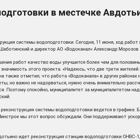
одготовки в местечке Авдотьи
укция системы водоподготовки. Сегодня, 11 июня, ход работ
Шаботинский и директор АО «Водоканал» Александр Морозов.
шения работ качество воды улучшится более чем для половин
значимость этого проекта. «Надеюсь, что две трети жителей 
она также отметил, что работа «Водоканала» в других района
теты, но важно не надорваться, нужно очень внимательно расс
тся. Поэтому спокойно, муниципалитет за муниципалитетом на
ский.
реконструкция системы водоподготовки ведется в графике. Бо
Минстрое мы этот вопрос обсуждали. Они поддерживают ускор
вдотьино идет реконструкция станции водоподготовки ОНВС-1