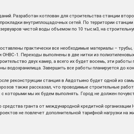
ий. Разработан котлован для строительства станции второг
прокладки внутриплощадочных сетей. По территории станции
зервуаров чистой воды объемом по 10 тыс.м3, на строительн
оставлены практически все необходимые материалы – трубы, 
и ОНВС-1. Переходы выполнены в две нитки из полиэтиленовы
оительство двух камер, а всего их будет восемь, эти работы
ны водохранилища. Завершить все работы планируется до конц
сле реконструкции станция в Авдотьино будет одной из самы
орозов также рассказал, что проводимые строительные работ
с которыми мы их будем выполнять. Город не должен почувств
то средства гранта от международной кредитной организации 
проектов не повлечет дополнительной тарифной нагрузки на ж