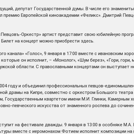
дущий, депутат Государственной думы. В числе его знаменитых
ил премию Европейской киноакадемии «Феликс». Дмитрий Певцо
й «Певцовъ-Оркестр» артист представит свою юбилейную прогр
. Билет на концерт можно приобрести
здесь
.
о канала» «Голос», 9 января в 17:00 вместе с ивановским хо
которые он исполнит, – «Монолог», «Шум берез», «Гори, гори,
ской области. С православными концертами он выступает не 
2004 году и объединил профессиональных певцов-единомышлен
ной драмы на Кипре, совместно с оркестром Большого театра
, Государственным квартетом имени М.И. Глинки, Камерным хо
ковно-певческого искусства от знаменного роспева до сочине
тупит на фестивале дважды. 9 января в 13:00 в особняке М.А
культуры вместе с иеромонахом Фотием исполнит композиции н