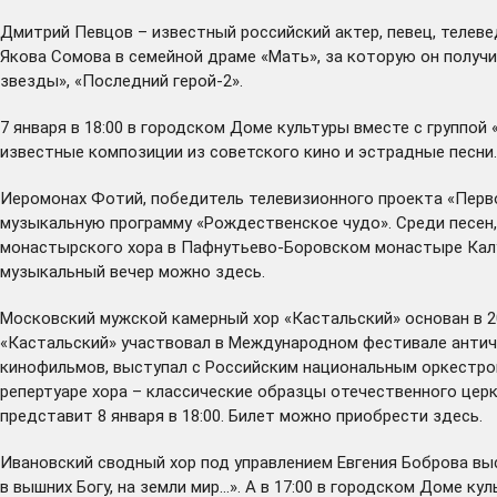
Дмитрий Певцов – известный российский актер, певец, телеве
Якова Сомова в семейной драме «Мать», за которую он получ
звезды», «Последний герой-2».
7 января в 18:00 в городском Доме культуры вместе с группо
известные композиции из советского кино и эстрадные песни
Иеромонах Фотий, победитель телевизионного проекта «Первог
музыкальную программу «Рождественское чудо». Среди песен, 
монастырского хора в Пафнутьево-Боровском монастыре Калуж
музыкальный вечер можно
здесь
.
Московский мужской камерный хор «Кастальский» основан в 
«Кастальский» участвовал в Международном фестивале антич
кинофильмов, выступал с Российским национальным оркестром
репертуаре хора – классические образцы отечественного цер
представит 8 января в 18:00. Билет можно приобрести
здесь
.
Ивановский сводный хор под управлением Евгения Боброва выс
в вышних Богу, на земли мир…». А в 17:00 в городском Доме 