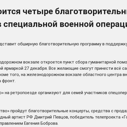
оится четыре благотворительн
 специальной военной операц
дставит обширную благотворительную программу в поддержку
знодорожном вокзале откроется пункт сбора гуманитарной пом
й ярмаркой 27 декабря. Все желающие смогут принести всё с
 Кроме того, на железнодорожном вокзале областного центра 
 фронт.
» на ретропоезде организуют для семей участников спецопер
ство» пройдут благотворительные концерты, средства с прода
одный артист РФ Дмитрий Певцов, победитель телепроекта «Г
правлением Евгения Боброва.