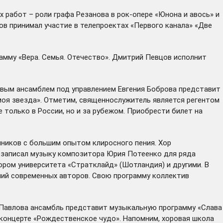
 работ – роли графа Резанова в рок-опере «Юнона и авось» и
в принимал участие в телепроектах «Первого канала» «Две
амму «Вера. Семья. Отечество». Дмитрий Певцов исполнит
ровым ансамблем под управлением Евгения Боброва представит
 моя звезда». Отметим, священнослужитель является регентом
только в России, но и за рубежом. Приобрести билет на
ников с большим опытом клиросного пения. Хор
 записал музыку композитора Юрия Потеенко для ряда
ром университета «Стратклайд» (Шотландия) и другими. В
ний современных авторов. Свою программу коллектив
. Павлова ансамбль представит музыкальную программу «Слава
а концерте «Рождественское чудо». Напомним, хоровая школа