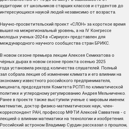
аудитории: от школьников старших классов и студентов до
интересующихся наукой людей независимо от возраста.
Научно-просветительский проект «СЛОН» за короткое время
вышел на межрегиональный уровень, а на IV Конгрессе
молодых ученых-2024 в «Сириусе»
представлен
для
международного научного сообщества стран БРИКС.
В новом сезоне премьера лекции Алексея Семихатова о
чёрных дырах в новом сезоне проекта осенью 2025
года
установила
рекорд количества слушателей. Полный
зал
собрала
лекция об изменении климата и его влиянии на
экономику известного российского предпринимателя,
мецената, председателя Комитета РСПП по климатической
политике и углеродному регулированию Андрея Мельниченко.
Ранее в проекте также выступили ученые с мировым именем:
математик, доктор физико-математических наук, член-
корреспондент РАН, профессор МФТИ
Алексей Савватеев
- с
лекцией о влиянии математики на технологии и изобретения.
Российский астроном
Владимир Сурдин
рассказал о прошлом,