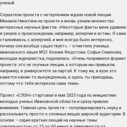
ученый.
Слушатели проекта с нетерпением ждали новой лекции
Михаила Никитина на проекте и вновь узнали множество
интересных научных фактов. «Некоторые факты меня удивили:
я узнала о происхождении, например, аллергии и астмы. Я сама
сталкиваюсь с аллергией, и мне всегда было интересно,
почему она вообще существует», – отметила ученица
ивановского лицея №21 Ксения Федотова. Софья Семенова,
молодая журналистка, поделилась: «Очень понравился формат
проекта: это не скучные лекции, к которым мы привыкли,
например, в университете за партой. К тому же, в вузе это
кажется каким-то вынужденным, а здесь ты приходишь,
потому что тебе интересна сама тема».
Проект «СЛОН» стартовал в мае 2023 года по инициативе
молодых ученых Ивановской области и сразу привлек
внимание. Главная цель проекта – популяризировать науку и
рассказывать просто о сложных вещах широкой аудитории. В
основе – серия кратких лекций на научные темы
длительностью от 15 до 60 минут в зависимости от