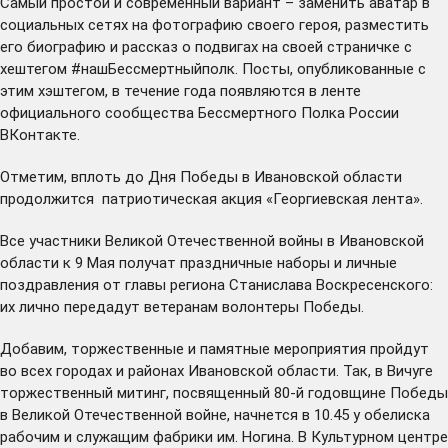
Самый простой и современный вариант – заменить аватар в
социальных сетях на фотографию своего героя, разместить
его биографию и рассказ о подвигах на своей страничке с
хештегом #нашБессмертныйполк. Посты, опубликованные с
этим хэштегом, в течение года появляются в ленте
официального
сообщества
Бессмертного Полка России
ВКонтакте.
Отметим, вплоть до Дня Победы в Ивановской области
продолжится патриотическая акция «Георгиевская лента».
Все участники Великой Отечественной войны в Ивановской
области к 9 Мая получат праздничные наборы и личные
поздравления от главы региона Станислава Воскресенского:
их лично передадут ветеранам волонтеры Победы.
Добавим, торжественные и памятные мероприятия пройдут
во всех городах и районах Ивановской области. Так, в Вичуге
торжественный митинг, посвященный 80-й годовщине Победы
в Великой Отечественной войне, начнется в 10.45 у обелиска
рабочим и служащим фабрики им. Ногина. В Культурном центре