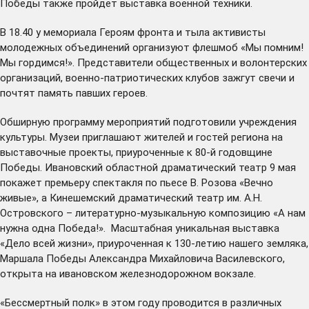
Победы также пройдет выставка военной техники.
В 18.40 у мемориала Героям фронта и тыла активисты
молодежных объединений организуют флешмоб «Мы помним!
Мы гордимся!». Представители общественных и волонтерских
организаций, военно-патриотических клубов зажгут свечи и
почтят память павших героев.
Обширную программу мероприятий подготовили учреждения
культуры. Музеи
приглашают
жителей и гостей региона на
выставочные проекты, приуроченные к 80-й годовщине
Победы. Ивановский областной драматический театр 9 мая
покажет премьеру спектакля по пьесе В. Розова «Вечно
живые», а Кинешемский драматический театр им. А.Н.
Островского – литературно-музыкальную композицию «А нам
нужна одна Победа!». Масштабная уникальная выставка
«Дело всей жизни», приуроченная к 130-летию нашего земляка,
Маршала Победы Александра Михайловича Василевского,
открыта на ивановском железнодорожном вокзале.
«Бессмертный полк» в этом году проводится в различных