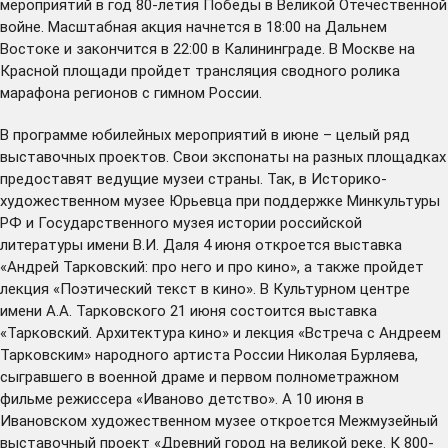
мероприятий в год 80-летия Победы в Великой Отечественной
войне. Масштабная акция начнется в 18:00 на Дальнем
Востоке и закончится в 22:00 в Калининграде. В Москве на
Красной площади пройдет трансляция сводного ролика
марафона регионов с гимном России.
В программе юбилейных мероприятий в июне – целый ряд
выставочных проектов. Свои экспонаты на разных площадках
предоставят ведущие музеи страны. Так, в Историко-
художественном музее Юрьевца при поддержке Минкультуры
РФ и Государственного музея истории российской
литературы имени В.И. Даля 4 июня откроется выставка
«Андрей Тарковский: про него и про кино», а также пройдет
лекция «Поэтический текст в кино». В Культурном центре
имени А.А. Тарковского 21 июня состоится выставка
«Тарковский. Архитектура кино» и лекция «Встреча с Андреем
Тарковским» народного артиста России Николая Бурляева,
сыгравшего в военной драме и первом полнометражном
фильме режиссера «Иваново детство». А 10 июня в
Ивановском художественном музее откроется Межмузейный
выставочный проект «Древний город на великой реке. К 800-