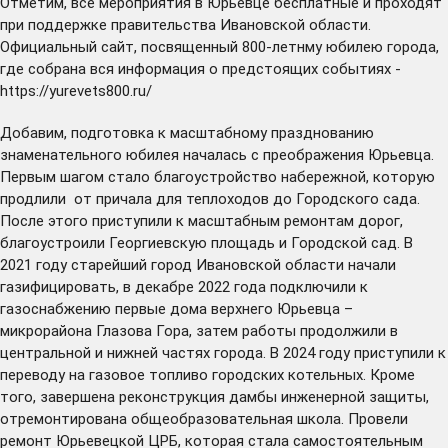
Отметим, все мероприятия в Юрьевце бесплатные и проходят
при поддержке правительства Ивановской области.
Официальный сайт, посвященный 800-летнму юбилею города,
где собрана вся информация о предстоящих событиях -
https://yurevets800.ru/
Добавим, подготовка к масштабному празднованию
знаменательного юбилея началась с преображения Юрьевца.
Первым шагом стало благоустройство набережной, которую
продлили
от причала для теплоходов до Городского сада.
После этого приступили к масштабным ремонтам
дорог
,
благоустроили Георгиевскую площадь и Городской сад. В
2021 году старейший город Ивановской области начали
газифицировать, в декабре 2022 года
подключили
к
газоснабжению первые дома верхнего Юрьевца –
микрорайона Глазова Гора, затем работы продолжили в
центральной и нижней частях города. В 2024 году
приступили
к
переводу на газовое топливо городских котельных. Кроме
того,
завершена
реконструкция дамбы инженерной защиты,
отремонтирована
общеобразовательная школа. Провели
ремонт
Юрьевецкой ЦРБ, которая стала самостоятельным