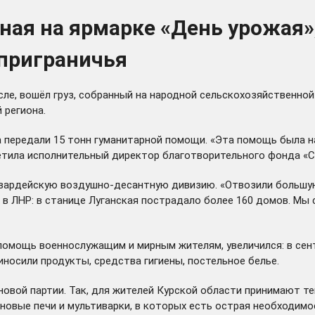
ная на ярмарке «День урожая
приграничья
ле, вошёл груз, собранный на народной сельскохозяйственной
 региона.
на передали 15 тонн гуманитарной помощи. «Эта помощь была 
метила исполнительный директор благотворительного фонда «
 гвардейскую воздушно-десантную дивизию. «Отвозили больш
 в ЛНР: в станице Луганская пострадало более 160 домов. Мы 
 помощь военнослужащим и мирным жителям, увеличился: в се
носили продукты, средства гигиены, постельное белье.
новой партии. Так, для жителей Курской области принимают т
новые печи и мультиварки, в которых есть острая необходимос