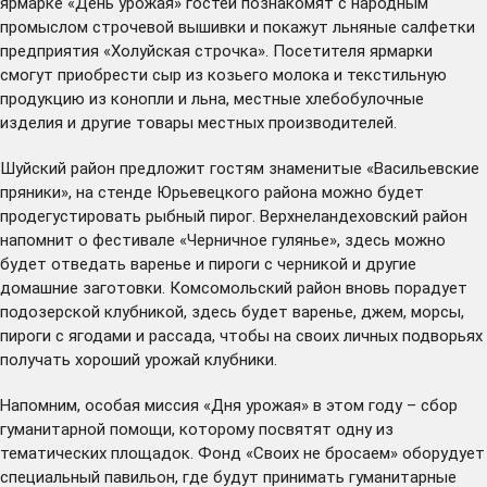
ярмарке «День урожая» гостей познакомят с народным
промыслом строчевой вышивки и покажут льняные салфетки
предприятия «Холуйская строчка». Посетителя ярмарки
смогут приобрести сыр из козьего молока и текстильную
продукцию из конопли и льна, местные хлебобулочные
изделия и другие товары местных производителей.
Шуйский район предложит гостям знаменитые «Васильевские
пряники», на стенде Юрьевецкого района можно будет
продегустировать рыбный пирог. Верхнеландеховский район
напомнит о фестивале «Черничное гулянье», здесь можно
будет отведать варенье и пироги с черникой и другие
домашние заготовки. Комсомольский район вновь порадует
подозерской клубникой, здесь будет варенье, джем, морсы,
пироги с ягодами и рассада, чтобы на своих личных подворьях
получать хороший урожай клубники.
Напомним, особая миссия «Дня урожая» в этом году –
сбор
гуманитарной помощи, которому посвятят одну из
тематических площадок. Фонд «Своих не бросаем» оборудует
специальный павильон, где будут принимать гуманитарные