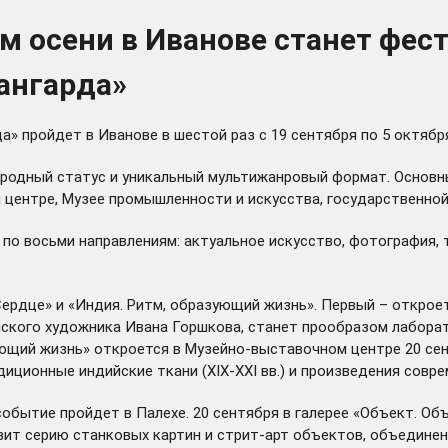
 осени в Иванове станет фес
ангарда»
» пройдет в Иванове в шестой раз с 19 сентября по 5 октябр
родный статус и уникальный мультижанровый формат. Основны
центре, Музее промышленности и искусства, государственной 
о восьми направлениям: актуальное искусство, фотография, т
дце» и «Индия. Ритм, образующий жизнь». Первый – откроетс
йского художника Ивана Горшкова, станет прообразом лаборат
ющий жизнь» откроется в Музейно-выставочном центре 20 сен
иционные индийские ткани (ХIХ-ХХI вв.) и произведения совре
событие пройдет в Палехе. 20 сентября в галерее «Объект. О
авит серию станковых картин и стрит-арт объектов, объедине