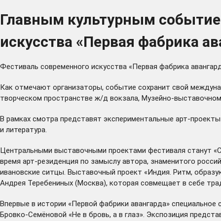
Главным культурным событием
искусства «Первая фабрика ав
Фестиваль современного искусства «Первая фабрика авангарда
Как отмечают организаторы, событие сохранит свой междуна
творческом пространстве ж/д вокзала, Музейно-выставочном 
В рамках смотра представят экспериментальные арт-проекты п
и литература.
Центральными выставочными проектами фестиваля станут «Сер
время арт-резиденция по замыслу автора, знаменитого росси
ивановские ситцы. Выставочный проект «Индия. Ритм, образу
Андрея Теребениных (Москва), которая совмещает в себе трад
Впервые в истории «Первой фабрики авангарда» специальное 
Бровко-Семёновой «Не в бровь, а в глаз». Экспозиция предст