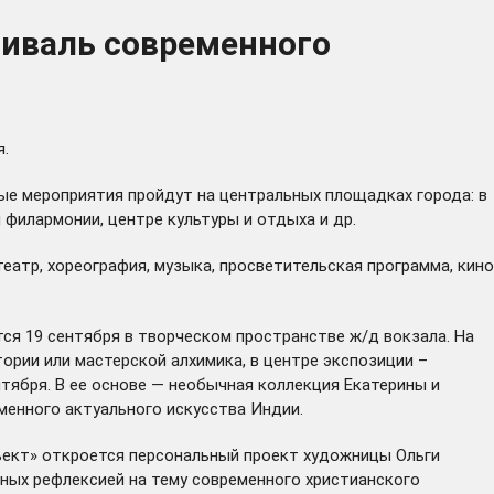
тиваль современного
я.
е мероприятия пройдут на центральных площадках города: в
филармонии, центре культуры и отдыха и др.
еатр, хореография, музыка, просветительская программа, кино
я 19 сентября в творческом пространстве ж/д вокзала. На
ории или мастерской алхимика, в центре экспозиции –
тября. В ее основе — необычная коллекция Екатерины и
менного актуального искусства Индии.
бъект» откроется персональный проект художницы Ольги
нных рефлексией на тему современного христианского