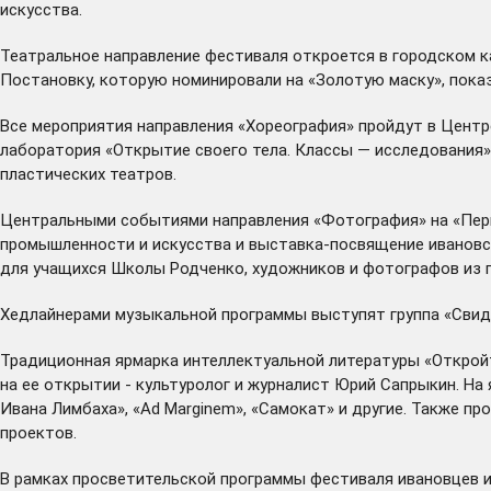
искусства.
Театральное направление фестиваля откроется в городском к
Постановку, которую номинировали на «Золотую маску», показ
Все мероприятия направления «Хореография» пройдут в Центр
лаборатория «Открытие своего тела. Классы — исследования»
пластических театров.
Центральными событиями направления «Фотография» на «Перво
промышленности и искусства и выставка-посвящение ивановс
для учащихся Школы Родченко, художников и фотографов из г
Хедлайнерами музыкальной программы выступят группа «Свид
Традиционная ярмарка интеллектуальной литературы «Откройт
на ее открытии - культуролог и журналист Юрий Сапрыкин. Н
Ивана Лимбаха», «Ad Marginem», «Самокат» и другие. Также п
проектов.
В рамках просветительской программы фестиваля ивановцев и