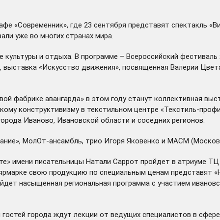
афе «Современник», где 23 сентября представят спектакль «В
али уже во многих странах мира.
е культуры и отдыха. В программе – Всероссийский фестивал
, выставка «Искусство движения», посвященная Валерии Цвета
й фабрике авангарда» в этом году станут коллективная выст
кому конструктивизму в текстильном центре «Текстиль-профи
орода Иваново, Ивановской области и соседних регионов.
ание», МолОт-ансамбль, трио Игоря Яковенко и МАСМ (Москов
е» имени писательницы Натали Саррот пройдет в атриуме ТЦ «
а ярмарке свою продукцию по специальным ценам представят 
ройдет насыщенная региональная программа с участием ивановс
 гостей города ждут лекции от ведущих специалистов в сфере