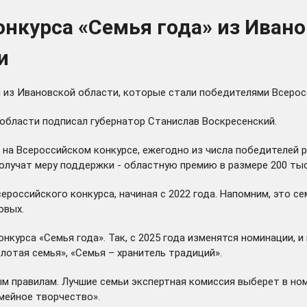
нкурса «Семья года» из Ивано
и
из Ивановской области, которые стали победителями Всеросси
бласти подписал губернатор Станислав Воскресенский.
на Всероссийском конкурсе, ежегодно из числа победителей р
олучат меру поддержки - областную премию в размере 200 тыс.
российского конкурса, начиная с 2022 года. Напомним, это с
овых.
курса «Семья года». Так, с 2025 года изменятся номинации, и
лотая семья», «Семья – хранитель традиций».
ым правилам. Лучшие семьи экспертная комиссия выберет в но
мейное творчество».