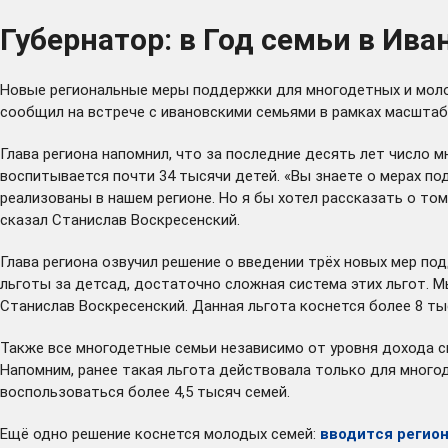
Губернатор: в Год семьи в И
Новые региональные меры поддержки для многодетных и молод
сообщил на встрече с ивановскими семьями в рамках масштаб
Глава региона напомнил, что за последние десять лет число м
воспитывается почти 34 тысячи детей. «Вы знаете о мерах п
реализованы в нашем регионе. Но я бы хотел рассказать о то
сказал Станислав Воскресенский.
Глава региона озвучил решение о введении трёх новых мер по
льготы за детсад, достаточно сложная система этих льгот. 
Станислав Воскресенский. Данная льгота коснется более 8 ты
Также все многодетные семьи независимо от уровня дохода 
Напомним, ранее такая льгота действовала только для много
воспользоваться более 4,5 тысяч семей.
Ещё одно решение коснется молодых семей:
вводится регион