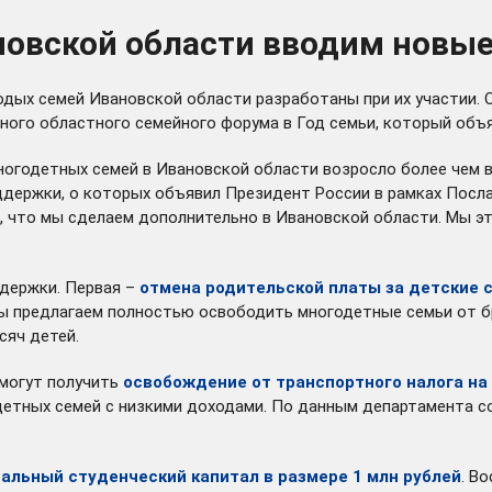
вановской области вводим нов
ых семей Ивановской области разработаны при их участии. О
ного областного семейного форума в Год семьи, который объ
ногодетных семей в Ивановской области возросло более чем в 
оддержки, о которых объявил Президент России в рамках Посл
м, что мы сделаем дополнительно в Ивановской области. Мы э
ддержки. Первая –
отмена родительской платы за детские 
Мы предлагаем полностью освободить многодетные семьи от бр
сяч детей.
смогут получить
освобождение от транспортного налога на
детных семей с низкими доходами. По данным департамента с
альный студенческий капитал в размере 1 млн рублей
. В