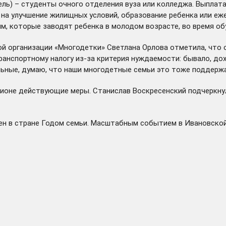
тель) – студенты очного отделения вуза или колледжа. Выпла
 на улучшение жилищных условий, образование ребенка или е
, которые заводят ребенка в молодом возрасте, во время обуч
ой организации «Многодетки» Светлана Орлова отметила, что
анспортному налогу из-за критерия нуждаемости: бывало, дох
ьные, думаю, что наши многодетные семьи это тоже поддержат
гионе действующие меры. Станислав Воскресенский подчеркнул
лен в стране Годом семьи. Масштабным событием в Ивановско