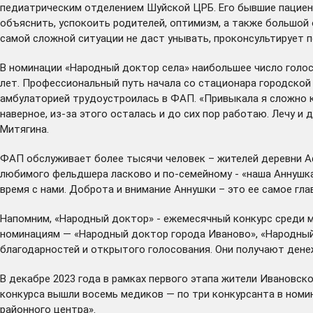
педиатрическим отделением Шуйской ЦРБ. Его бывшие пациент
объяснить, успокоить родителей, оптимизм, а также большой о
самой сложной ситуации не даст унывать, проконсультирует по
В номинации «Народный доктор села» наибольшее число голос
лет. Профессиональный путь начала со стационара городской
амбулаторией трудоустроилась в ФАП. «Привыкала я сложно к 
наверное, из-за этого осталась и до сих пор работаю. Лечу и 
Митягина.
ФАП обслуживает более тысячи человек – жителей деревни Аф
любимого фельдшера ласково и по-семейному - «наша Аннушка»
время с нами. Доброта и внимание Аннушки – это ее самое гла
Напомним, «Народный доктор» - ежемесячный конкурс среди 
номинациям — «Народный доктор города Иваново», «Народный 
благодарностей и открытого голосования. Они получают дене
В декабре 2023 года в рамках первого этапа жители Ивановск
конкурса вышли восемь медиков — по три конкурсанта в ном
районного центра».