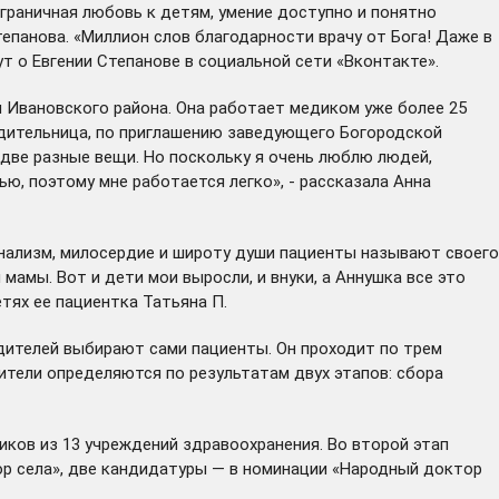
граничная любовь к детям, умение доступно и понятно
тепанова. «Миллион слов благодарности врачу от Бога! Даже в
ут о Евгении Степанове в социальной сети «Вконтакте».
 Ивановского района. Она работает медиком уже более 25
бедительница, по приглашению заведующего Богородской
 две разные вещи. Но поскольку я очень люблю людей,
ью, поэтому мне работается легко», - рассказала Анна
нализм, милосердие и широту души пациенты называют своего
амы. Вот и дети мои выросли, и внуки, а Аннушка все это
етях ее пациентка Татьяна П.
дителей выбирают сами пациенты. Он проходит по трем
тели определяются по результатам двух этапов: сбора
иков из 13 учреждений здравоохранения. Во второй этап
ор села», две кандидатуры — в номинации «Народный доктор