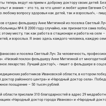
ы теперь ведут на прием к доброму доктору своих детей. Без
пыт и знания – это то, за что ценят и любят шуяне Евгения С
 любому вопросу здоровья как детей, так и взрослых!», - пиш
ов отдано фельдшеру Анне Митягиной из поселка Светлый Луч
 больницы №4. В 2000 году случайно, как признается сама по
этому месту, так как работа в стационаре и работа на селе –
детей, и взрослых. Я знаю здесь каждого человека, каждую сем
анасово и поселка Светлый Луч. За человечность, профессио
. «Низкий поклон фельдшеру Анне Митягиной от многодетной м
вное лекарство. Лучший доктор!», - пишет о фельдшере в соцс
медицинских работников Ивановской области, в котором побе
доктор районного центра» и «Народный доктор села». Победи
жное поощрение – 50 тысяч рублей.
ой области прислали 310 благодарностей в адрес 29 медработн
инациях «Народный доктор города Иваново» и «Народный докт