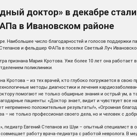
дный доктор» в декабре стали
АПа в Ивановском районе
ре. Наибольшее число благодарностей и голосов поддержки п
 Степанов и фельдшер ФАПа в поселке Светлый Луч Ивановског
ра признана Мария Кротова. Уже более 10 лет она работает 
отделением поликлиники.
а Кротова – из тех врачей, кто глубоко погружается в свою 
ехнологичные методы диагностики и лечения кардиозаболеван
октору помогают не только обширные знания и острый ум, а т
агодарные пациенты: «Доктор знает, видит и чувствует все н
ает непременно положительные результаты!», «Огромная благо
ва – не только профессионал своего дела, но и человек с доб
, педиатр Евгений Степанов из Шуи – опытный специалист в 
овмещает работу врача-педиатра с работой невролога. В меди