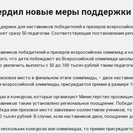
ердил новые меры поддержки 
ержки для наставников победителей и призеров всероссийских
оят сразу 50 педагогам. Соответствующие постановления рег
авников победителей и призеров всероссийских олимпиад и ко
ого, что дети побеждают во Всероссийской олимпиаде школьн
 увеличить выплаты с 50 до 100 тысяч рублей таким педагога
 призовое место в финальном этапе олимпиады, – двое настав
 всероссийской олимпиады, присуждается премия в размере 10
ах и конкурсах, которые организуют Министерство просвещен
ставников также установлено региональное поощрение. Победи
победа или призовое место завоевано коллективом учеников, т
 тысяч рублей. В случае, если наставников двое, поощрение д
 нескольких конкурсах или олимпиадах, то премия присуждает