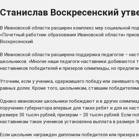
Станислав Воскресенский утв
В Ивановской области расширен комплекс мер социальной подд
«Почетный работник образования Ивановской области» присв
Воскресенский.
В Ивановской области расширена поддержка педагогов – наст
школьников. «Многие наши педагоги-наставники добиваются т
наставников победителей и призеров олимпиады, но предлагаю
Уточним, если у ученика, одержавшего победу или занявшего
равных долях. Кроме того, школьникам, ставшим победителями
Однако ивановские школьники побеждают и в других олимпиад
поручению губернатора впервые для таких ребят и для их на
размере 30 тысяч рублей, призерам – 20 тысяч рублей. Если 
наставникам таких учеников установлена выплата в размере 30
Если школьник награжден дипломом победителя или призера в