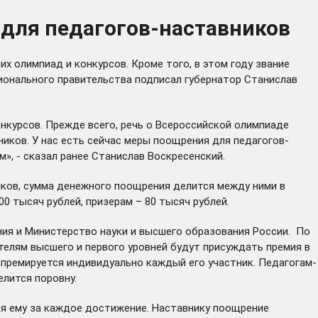
для педагогов-наставников
 олимпиад и конкурсов. Кроме того, в этом году звание
ионального правительства подписал губернатор Станислав
нкурсов. Прежде всего, речь о Всероссийской олимпиаде
иков. У нас есть сейчас меры поощрения для педагогов-
м», - сказал ранее Станислав Воскресенский.
ников, сумма денежного поощрения делится между ними в
0 тысяч рублей, призерам – 80 тысяч рублей.
ия и Министерство науки и высшего образования России. По
телям высшего и первого уровней будут присуждать премия в
о премируется индивидуально каждый его участник. Педагогам-
елится поровну.
ся ему за каждое достижение. Наставнику поощрение