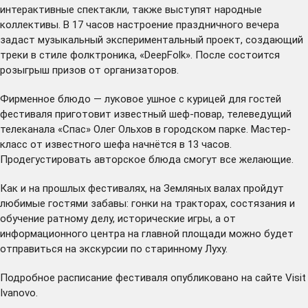
интерактивные спектакли, также выступят народные
коллективы. В 17 часов настроение праздничного вечера
задаст музыкальный экспериментальный проект, создающий
треки в стиле фолктроника, «DeepFolk». После состоится
розыгрыш призов от организаторов.
Фирменное блюдо — луковое ушное с курицей для гостей
фестиваля приготовит известный шеф-повар, телеведущий
телеканала «Спас» Олег Ольхов в городском парке. Мастер-
класс от известного шефа начнётся в 13 часов.
Продегустировать авторское блюда смогут все желающие.
Как и на прошлых фестивалях, на Земляных валах пройдут
любимые гостями забавы: гонки на тракторах, состязания и
обучение ратному делу, исторические игры, а от
информационного центра на главной площади можно будет
отправиться на экскурсии по старинному Луху.
Подробное расписание фестиваля опубликовано на сайте
Visit
Ivanovo
.