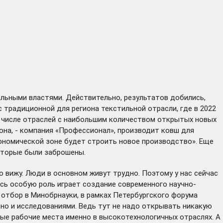
альными властями. Действительно, результатов добились,
с традиционной для региона текстильной отрасли, где в 2022
в числе отраслей с наибольшим количеством открытых новых
она, - компания «Профессионал», производит ковш для
экономической зоне будет строить новое производство». Еще
которые были заброшены.
то вижу. Люди в основном живут трудно. Поэтому у нас сейчас
есь особую роль играет создание современного научно-
отбор в Минобрнауки, в рамках Петербургского форума
 но и исследованиями. Ведь тут не надо открывать никакую
вые рабочие места именно в высокотехнологичных отраслях. А