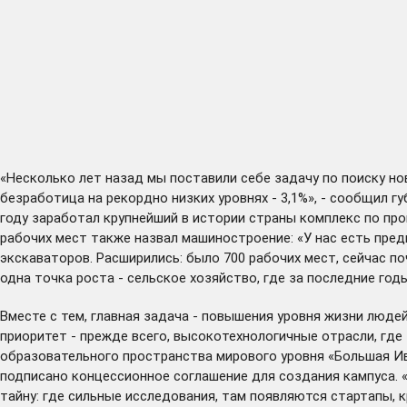
«Несколько лет назад мы поставили себе задачу по поиску н
безработица на рекордно низких уровнях - 3,1%», - сообщил г
году заработал крупнейший в истории страны комплекс по пр
рабочих мест также назвал машиностроение: «У нас есть пре
экскаваторов. Расширились: было 700 рабочих мест, сейчас п
одна точка роста - сельское хозяйство, где за последние го
Вместе с тем, главная задача - повышения уровня жизни людей
приоритет - прежде всего, высокотехнологичные отрасли, где
образовательного пространства мирового уровня «Большая Ив
подписано
концессионное соглашение для создания кампуса. «
тайну: где сильные исследования, там появляются стартапы, 