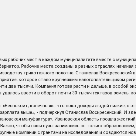
овых рабочих мест в каждом муниципалитете вместе с муницип
убернатор. Рабочие места созданы в разных отраслях, начиная 
оизводству трикотажного полотна. Станислав Воскресенский 
дприятие, которое стало крупнейшим налогоплательщиком реги
очти две тысячи. Компания готова расти и дальше, в особой 
ды удалось ввести в оборот почти 30 тысяч гектаров земель, 
. «Беспокоит, конечно же, что пока доходы людей низкие, я э
 зарплата выше», - подчеркнул Станислав Воскресенский. И зд
ановская мануфактура». Ивановская область прошла жесткий 
Важно, чтобы наши вузы занимались не только образованием,
крупные компании с грантами на исследования и создаются но