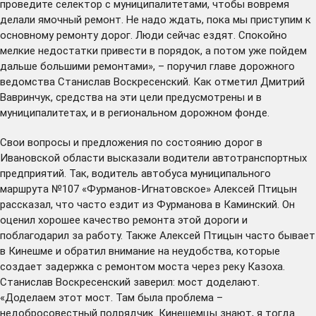
проведите селектор с муниципалитетами, чтобы вовремя
делали ямочный ремонт. Не надо ждать, пока мы приступим к
основному ремонту дорог. Люди сейчас ездят. Спокойно
мелкие недостатки привести в порядок, а потом уже пойдем
дальше большими ремонтами», – поручил главе дорожного
ведомства Станислав Воскресенский. Как отметил Дмитрий
Вавринчук, средства на эти цели предусмотрены и в
муниципалитетах, и в региональном дорожном фонде.
Свои вопросы и предложения по состоянию дорог в
Ивановской области высказали водители автотранспортных
предприятий. Так, водитель автобуса муниципального
маршрута №107 «Фурманов-Игнатовское» Алексей Птицын
рассказал, что часто ездит из Фурманова в Каминский. Он
оценил хорошее качество ремонта этой дороги и
поблагодарил за работу. Также Алексей Птицын часто бывает
в Кинешме и обратил внимание на неудобства, которые
создает задержка с ремонтом моста через реку Казоха.
Станислав Воскресенский заверил: мост доделают.
«Доделаем этот мост. Там была проблема –
недобросовестный подрядчик. Кинешемцы знают, я тогда