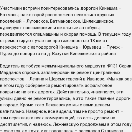
Участники встречи поинтересовались дорогой Кинешма –
Батманы, на которой расположено несколько крупных
поселений – Луговское, Батмановское, Шилекшинское,
курсируют пассажирские и школьные автобусы,
передвигаются спецмашины и скорая помощь. В текущем году
отремонтируют
участок протяженностью 18 км от
перекрестка с автодорогой Кинешма – Юрьевец – Пучеж –
Пурех до поворота на д. Вахутки Кинешемского района.
Водитель автобуса межмуниципального маршрута №131 Серик
Марданов спросил, запланирован ли ремонт центральных
проспектов – Ленина и Шереметевский в Иванове. «Мы как раз
в этом году собираемся ремонтировать асфальтовое
покрытие на этих дорогах. Действительно, «накипело», эти
улицы давно не ремонтировались, а это такие главные дороги
в городе. Кроме того Лежневскую мы с вами делаем
капитально. Наверное, все видели, там не просто ремонт –
там перекладка всех коммуникаций, то есть делаем на
десятилетия, я надеюсь. Лежневскую продолжаем в этом году
– участок до круга у автовокзала», – рассказал Станислав