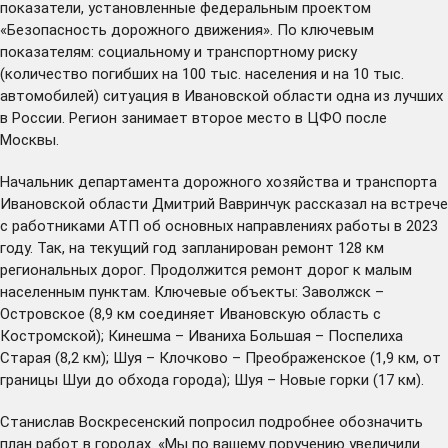
показатели, установленные федеральным проектом
«Безопасность дорожного движения». По ключевым
показателям: социальному и транспортному риску
(количество погибших на 100 тыс. населения и на 10 тыс.
автомобилей) ситуация в Ивановской области одна из лучших
в России. Регион занимает второе место в ЦФО после
Москвы.
Начальник департамента дорожного хозяйства и транспорта
Ивановской области Дмитрий Вавринчук рассказал на встрече
с работниками АТП об основных направлениях работы в 2023
году. Так, на текущий год запланирован ремонт 128 км
региональных дорог. Продолжится ремонт дорог к малым
населенным пунктам. Ключевые объекты: Заволжск –
Островское (8,9 км соединяет Ивановскую область с
Костромской); Кинешма – Иваниха Большая – Поспелиха
Старая (8,2 км); Шуя – Клочково – Преображенское (1,9 км, от
границы Шуи до обхода города); Шуя – Новые горки (17 км).
Станислав Воскресенский попросил подробнее обозначить
план работ в городах. «Мы по вашему поручению увеличили