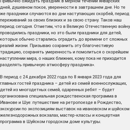
Привычно ожидать праздник в мерном течении январских
дней, душевном покое, уверенности в завтрашнем дне. Но те
же праздники случаются во дни наступающих скорбей, период
переживаний за своих близких и за свою страну. Таков наш
период сегодня. Отметим, что в Великую Отечественную войну
проводились праздники, но это были праздники для детей,
которых обычно старались оградить до времени от сложных
реалий жизни. Призываю сохранить эту благочестивую
традицию, сохранять умеренность и помолиться о скорейшем
наступлении мира, о наших ближних, кому пока не приходится
разделять привычную атмосферу праздника».
В период с 24 декабря 2022 года по 8 января 2023 года для
главных гостей праздника – детей из семей военнослужащих,
детей из многодетных семей, одаренных ребят – будет
организована специальная рождественская программа в
Иванове и Шуе: путешествие на ретропоезде в Рождество,
экскурсии по экспозициям выставок на ивановском и шуйском
железнодорожных вокзалах, мастер-классы и концертная
программа в Шуйском городском доме культуры.