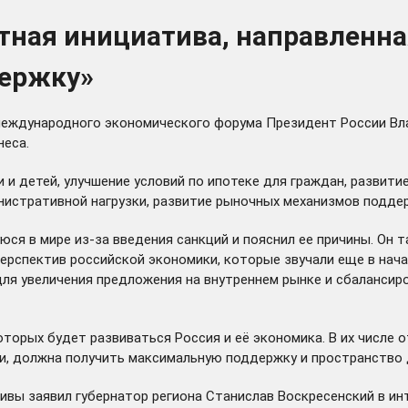
тная инициатива, направленна
ержку»
международного экономического форума Президент России Влад
неса.
и детей, улучшение условий по ипотеке для граждан, развити
нистративной нагрузки, развитие рыночных механизмов поддер
я в мире из-за введения санкций и пояснил ее причины. Он т
спектив российской экономики, которые звучали еще в начале
для увеличения предложения на внутреннем рынке и сбаланси
торых будет развиваться Россия и её экономика. В их числе 
и, должна получить максимальную поддержку и пространство д
вы заявил губернатор региона Станислав Воскресенский в инт