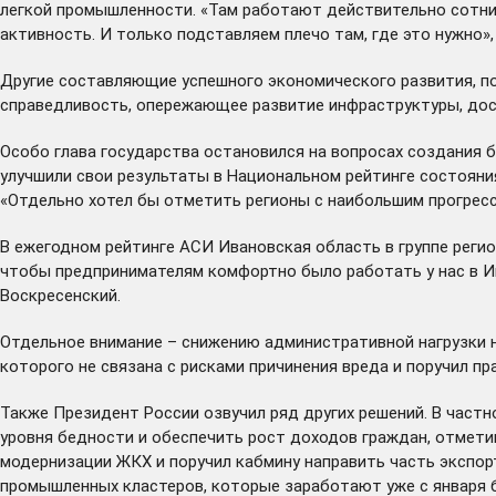
легкой промышленности. «Там работают действительно сотни к
активность. И только подставляем плечо там, где это нужно»,
Другие составляющие успешного экономического развития, п
справедливость, опережающее развитие инфраструктуры, дос
Особо глава государства остановился на вопросах создания 
улучшили свои результаты в Национальном рейтинге состояни
«Отдельно хотел бы отметить регионы с наибольшим прогрессом
В ежегодном рейтинге АСИ Ивановская область в группе регион
чтобы предпринимателям комфортно было работать у нас в Ив
Воскресенский.
Отдельное внимание – снижению административной нагрузки н
которого не связана с рисками причинения вреда и поручил п
Также Президент России озвучил ряд других решений. В частно
уровня бедности и обеспечить рост доходов граждан, отмети
модернизации ЖКХ и поручил кабмину направить часть экспор
промышленных кластеров, которые заработают уже с января 