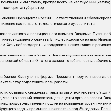
омпаний, и мы ставим, прежде всего, на частную инициативу,
 - подчеркнул губернатор.
о мнению Президента России, — ответственная и сбалансиров
тижение настоящего технологического суверенитета.
благоприятного инвестиционного климата. Владимир Путин по
я инвестиционного климата. В числе лидеров он
назвал
Ивановс
. Хочу поблагодарить и поздравить наших коллег в регионах з
ов заняла итоговое 9 место. Регион улучшил показатели и зан
ановской области. От этого зависят стабильность, рабочие м
а бизнес. Выступая на форуме, Президент поручил навсегда о
равительству подготовить план работы.
сти, объявил о снижении ставки по льготной ипотеке с 9 до 7
в, что это главный показатель для оценки органов власти. В
тных продовольственных пошлин на повышение уровня жизни н
будущего года, и промышленная ипотека под 5% годовых. Бол