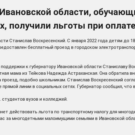
 Ивановской области, обучаю
, получили льготы при оплате
ти Станислав Воскресенский. С января 2022 года детям до 18
редоставлен бесплатный проезд в городском электротранспорт
й поддержки к губернатору Ивановской области Станиславу В
тная мама из Тейкова Надежда Астраханская. Она обратила вн
проезд, подобно школьникам. Станислав Воскресенский соглас
 прямой линии в социальных сетях. Губернатор сообщил, что в
. студентов вузов и колледжей.
ачнет действовать
льгота
по транспортному налогу для многод
ас за многодетными малоимущими семьями в Ивановской облас