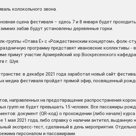
иваль колокольного звона.
новная сцена фестиваля – здесь 7 и 8 января будет проходит
 зимних забав будут установлены деревянные горки.
лк-группы «Отава Ё» с «Рождественским концертом», фолк-ст
раздничную программу представят ивановские коллективы - в
амме примут участие Архиерейский хор Воскресенского кафедр
в г. Шуя.
транстве: в декабре 2021 года заработал новый сайт фестив
ых медиа фестиваля пройдет прямой эфир, посвященный рождес
тов, направленных на предотвращение распространения корон
ных групп не будет превышать 15 человек. Все пассажиры ро
ентов: документ (QR-код) о прохождении (либо начале) курса
е 1 мая 2021 года, либо справку о наличии антител, выданную 
ельный экспресс-тест, сделанный в день мероприятия. Отдель
режима персоналом и пассажирами.