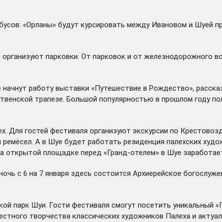
бусов: «Орланы» будут курсировать между Ивановом и Шуей пр
од организуют парковки. От парковок и от железнодорожного 
е начнут работу выставки «Путешествие в Рождество», расска
ждественской трапезе. Большой популярностью в прошлом году 
. Для гостей фестиваля организуют экскурсии по Крестовоздв
м ремёсел. А в Шуе будет работать резиденция палехских худо
На открытой площадке перед «Гранд-отелем» в Шуе заработае
очь с 6 на 7 января здесь состоится Архиерейское богослуже
кой парк Шуи. Гости фестиваля смогут посетить уникальный «
естного творчества классических художников Палеха и актуа