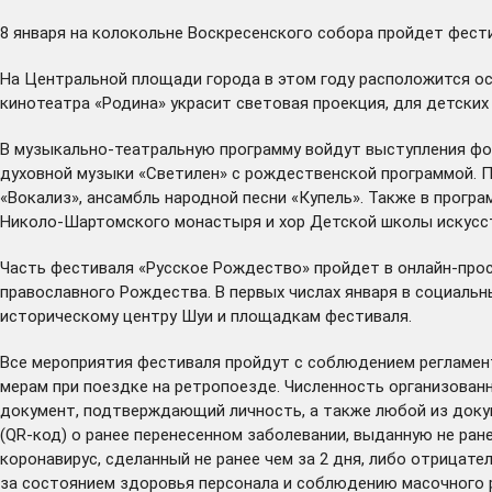
8 января на колокольне Воскресенского собора пройдет фест
На Центральной площади города в этом году расположится ос
кинотеатра «Родина» украсит световая проекция, для детских
В музыкально-театральную программу войдут выступления фо
духовной музыки «Светилен» с рождественской программой. П
«Вокализ», ансамбль народной песни «Купель». Также в прогр
Николо-Шартомского монастыря и хор Детской школы искусст
Часть фестиваля «Русское Рождество» пройдет в онлайн-прос
православного Рождества. В первых числах января в социальн
историческому центру Шуи и площадкам фестиваля.
Все мероприятия фестиваля пройдут с соблюдением регламен
мерам при поездке на ретропоезде. Численность организован
документ, подтверждающий личность, а также любой из докум
(QR-код) о ранее перенесенном заболевании, выданную не ране
коронавирус, сделанный не ранее чем за 2 дня, либо отрицат
за состоянием здоровья персонала и соблюдению масочного 