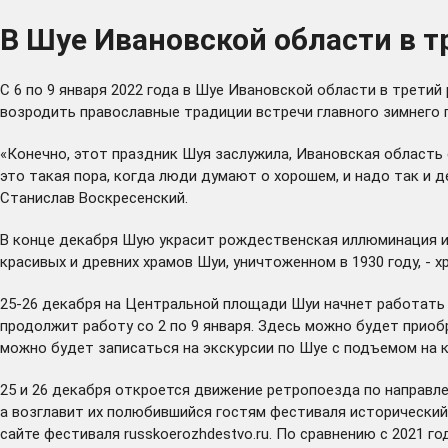
В Шуе Ивановской области в т
С 6 по 9 января 2022 года в Шуе Ивановской области в трет
возродить православные традиции встречи главного зимнего п
«Конечно, этот праздник Шуя заслужила, Ивановская область ег
это такая пора, когда люди думают о хорошем, и надо так и д
Станислав Воскресенский.
В конце декабря Шую украсит рождественская иллюминация и 
красивых и древних храмов Шуи, уничтоженном в 1930 году, - 
25-26 декабря на Центральной площади Шуи начнет работать 
продолжит работу со 2 по 9 января. Здесь можно будет приоб
можно будет записаться на экскурсии по Шуе с подъемом на 
25 и 26 декабря откроется движение ретропоезда по направле
а возглавит их полюбившийся гостям фестиваля исторический
сайте фестиваля
russkoerozhdestvo.ru
. По сравнению с 2021 г