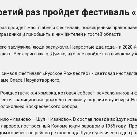
ретий раз пройдет фестиваль 
ий раз пройдет масштабный фестиваль, посвященный православ
раздника и приобщить к ним жителей и гостей области.
о заслужила, люди заслужили. Непростые два года - и 2020-й, 
елать. Всех приглашаю. Думаю, что всё пройдет на высоком ур
символ фестиваля «Русское Рождество» - световая инсталляц
храме Спаса Нерукотворного.
Рождественская ярмарка, которая соберет ремесленников и ф
рести традиционные рождественские угощения и сувениры. На я
колокольню Воскресенского собора.
нию «Иваново – Шуя – Иваново». В состав поезда войдут новы
 паровоз, построенный Коломенским заводом в 1955 году. Пр
одом количество рейсов ретропоезда будет увеличено в два раз