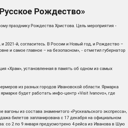
«Русское Рождество»
ному празднику Рождества Христова. Цель мероприятия -
и 2021-й, согласитесь. В России и Новый год, и Рождество –
овне и самое главное – на безопасном», - отметил губернатор
ия «Храм», установленная в память об одном из самых
ермеров из разных городов Ивановской области. Ярмарка
рмарке будет работать инфо-центр «Visit Ivanovo», где
е вагоны из состава знаменитого «Рускеальского экспресса»,
одажа билетов запланирована с 17 декабря на официальном
а: со 2 по 9 января предусмотрено 4 рейса из Иванова в Шую