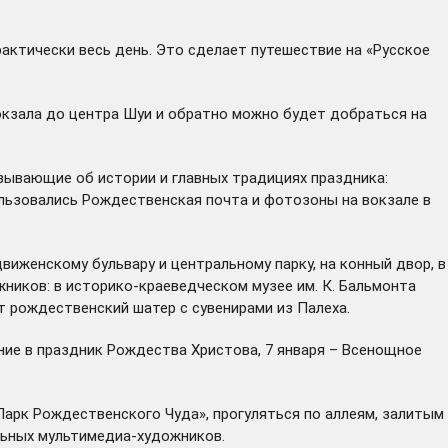
актически весь день. Это сделает путешествие на «Русское
вокзала до центра Шуи и обратно можно будет добраться на
зывающие об истории и главных традициях праздника:
пользовались Рождественская почта и фотозоны на вокзале в
иженскому бульвару и центральному парку, на конный двор, в
жников: в историко-краеведческом музее им. К. Бальмонта
т рождественский шатер с сувенирами из Палеха.
ние в праздник Рождества Христова, 7 января – Всенощное
Парк Рождественского Чуда», прогуляться по аллеям, залитым
льных мультимедиа-художников.