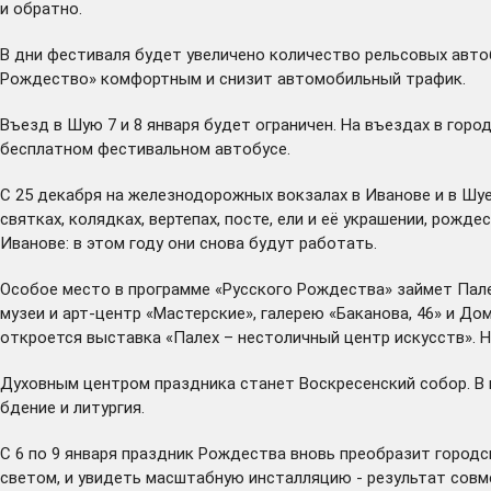
и обратно.
В дни фестиваля будет увеличено количество рельсовых авто
Рождество» комфортным и снизит автомобильный трафик.
Въезд в Шую 7 и 8 января будет ограничен. На въездах в гор
бесплатном фестивальном автобусе.
С 25 декабря на железнодорожных вокзалах в Иванове и в Шу
святках, колядках, вертепах, посте, ели и её украшении, ро
Иванове: в этом году они снова будут работать.
Особое место в программе «Русского Рождества» займет Палех
музеи и арт-центр «Мастерские», галерею «Баканова, 46» и До
откроется выставка «Палех – нестоличный центр искусств». 
Духовным центром праздника станет Воскресенский собор. В н
бдение и литургия.
С 6 по 9 января праздник Рождества вновь преобразит городс
светом, и увидеть масштабную инсталляцию - результат совм