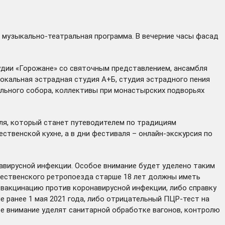
ь музыкально-театральная программа. В вечерние часы фасад
удии «Горожане» со святочным представлением, ансамбля
окальная эстрадная студия А+Б, студия эстрадного пения
ального собора, коллективы при монастырских подворьях
аля, который станет путеводителем по традициям
твенской кухне, а в дни фестиваля – онлайн-экскурсия по
авирусной инфекции. Особое внимание будет уделено таким
ждественского ретропоезда старше 18 лет должны иметь
 вакцинацию против коронавирусной инфекции, либо справку
не ранее 1 мая 2021 года, либо отрицательный ПЦР-тест на
ное внимание уделят санитарной обработке вагонов, контролю