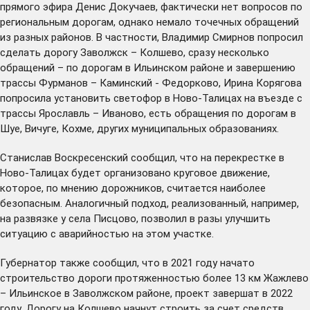
прямого эфира Денис Докучаев, фактически нет вопросов по
региональным дорогам, однако немало точечных обращений
из разных районов. В частности, Владимир Смирнов попросил
сделать дорогу Заволжск – Колшево, сразу несколько
обращений – по дорогам в Ильинском районе и завершению
трассы Фурманов – Каминский - Федорково, Ирина Корягова
попросила установить светофор в Ново-Талицах на въезде с
трассы Ярославль – Иваново, есть обращения по дорогам в
Шуе, Вичуге, Кохме, других муниципальных образованиях.
Станислав Воскресенский сообщил, что на перекрестке в
Ново-Талицах будет организовано круговое движение,
которое, по мнению дорожников, считается наиболее
безопасным. Аналогичный подход, реализованный, например,
на развязке у села Писцово, позволил в разы улучшить
ситуацию с аварийностью на этом участке.
Губернатор также сообщил, что в 2021 году начато
строительство дороги протяженностью более 13 км Жажлево
– Ильинское в Заволжском районе, проект завершат в 2022
году. Дорогу на Колшево начнут строить за счет средств