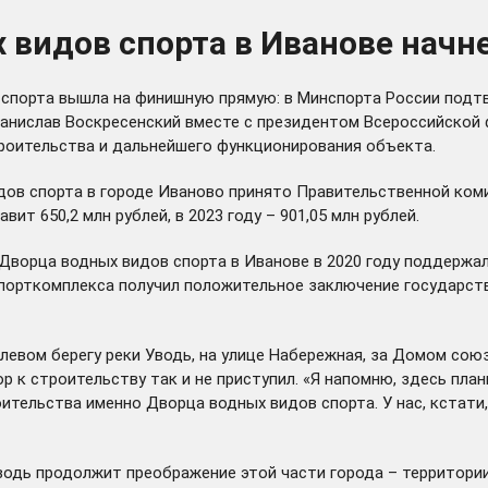
видов спорта в Иванове начне
спорта вышла на финишную прямую: в Минспорта России подтв
Станислав Воскресенский вместе с президентом Всероссийско
троительства и дальнейшего функционирования объекта.
дов спорта в городе Иваново принято Правительственной ко
ит 650,2 млн рублей, в 2023 году – 901,05 млн рублей.
Дворца водных видов спорта в Иванове в 2020 году
поддержа
спорткомплекса
получил
положительное заключение государстве
 левом берегу реки Уводь, на улице Набережная, за Домом со
ор к строительству так и не приступил. «Я напомню, здесь пла
ительства именно Дворца водных видов спорта. У нас, кстати,
одь продолжит преображение этой части города – территории,