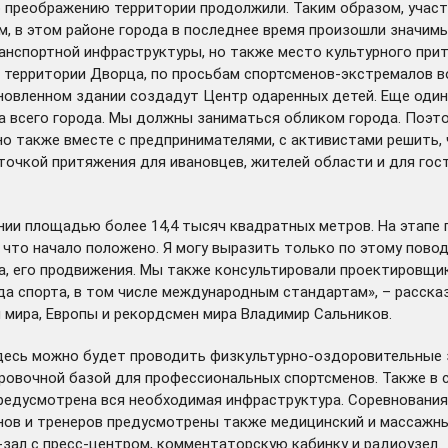
 преображению территории продолжили. Таким образом, участо
, в этом районе города в последнее время произошли значимы
ранспортной инфраструктуры, но также
место культурного при
а территории Дворца, по просьбам спортсменов-экстремалов 
овленном здании создадут Центр одаренных детей. Еще один 
зка всего города. Мы должны заниматься обликом города. Поэ
но также вместе с предпринимателями, с активистами решить, 
очкой притяжения для ивановцев, жителей области и для госте
нии площадью более 14,4 тысяч квадратных метров. На этапе
 что начало положено. Я могу выразить только по этому повод
а, его продвижения. Мы также консультировали проектировщи
а спорта, в том числе международным стандартам», – расска
мира, Европы и рекордсмен мира Владимир Сальников.
десь можно будет проводить физкультурно-оздоровительные з
ровочной базой для профессиональных спортсменов. Также в
 предусмотрена вся необходимая инфраструктура. Соревновани
енов и тренеров предусмотрены также медицинский и массажн
зал с пресс-центром, комментаторскую кабинку и радиоузел.