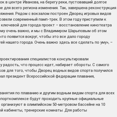
к в центре Иванова, на берегу реки, пустовавший долгое
е для всего региона изменения. Так, завершена реконструкция
тяжения
. Рядом с вокзалом построен
Дворец игровых видов
возвели
современный памп-трек
. В этом году приступили к
ключевой для города проект – восстановление кинотеатра
тому очень важно, и мы с Владимиром Шарыповым об этом
что появится вокруг, чтобы это все дало городу
й нашего города. Очень важно здесь все сделать по уму», –
 проектирования специалистов консультировали
у радость, что процесс идет, набирает обороты. С самого
ков для того, чтобы Дворец водных видов спорта получился
зал президент Всероссийской федерации плавания,
анятия по плаванию и другим водным видам спорта для всех
 спорткомплексе будут проходить крупные официальные
я организуют в олимпийском 50-метровом бассейне на 10
ый кабинеты, тренерские комнаты. Для работы