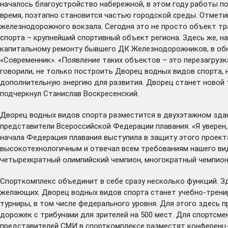
началось благоустройство набережной, в этом году работы по
время, поэтапно становится частью городской среды. Отметим
железнодорожного вокзала
. Сегодня это не просто объект т
спорта
– крупнейший спортивный объект региона. Здесь же, н
капитальному ремонту бывшего ДК Железнодорожников, в обн
«Современник»
. «Появление таких объектов – это перезагру
говорили, не только построить Дворец водных видов спорта, 
дополнительную энергию для развития. Дворец станет новой т
подчеркнул Станислав Воскресенский.
Дворец водных видов спорта разместится в двухэтажном зда
представители Всероссийской Федерации плавания. «Я уверен,
начала Федерация плавания выступила в защиту этого проект
высокотехнологичным и отвечал всем требованиям нашего вид
четырехкратный олимпийский чемпион, многократный чемпион 
Спорткомплекс объединит в себе сразу несколько функций. З
желающих. Дворец водных видов спорта станет учебно-трени
турниры, в том числе федерального уровня. Для этого здесь
дорожек с трибунами для зрителей на 500 мест. Для спортсм
представителей СМИ в спорткомплексе разместят конференц-