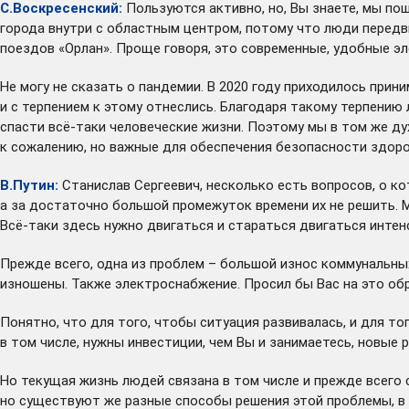
С.Воскресенский:
Пользуются активно, но, Вы знаете, мы п
города внутри с областным центром, потому что люди передви
поездов «Орлан». Проще говоря, это современные, удобные э
Не могу не сказать о пандемии. В 2020 году приходилось при
и с терпением к этому отнеслись. Благодаря такому терпению
спасти всё-таки человеческие жизни. Поэтому мы в том же д
к сожалению, но важные для обеспечения безопасности здоро
В.Путин:
Станислав Сергеевич, несколько есть вопросов, о кот
а за достаточно большой промежуток времени их не решить. М
Всё-таки здесь нужно двигаться и стараться двигаться интен
Прежде всего, одна из проблем – большой износ коммунальны
изношены. Также электроснабжение. Просил бы Вас на это об
Понятно, что для того, чтобы ситуация развивалась, и для 
в том числе, нужны инвестиции, чем Вы и занимаетесь, новые 
Но текущая жизнь людей связана в том числе и прежде всего 
но существуют же разные способы решения этой проблемы, в т