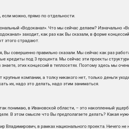
, если можно, прямо по отдельности.
гиональный «Водоканал». Что мы сейчас делаем? Изначально 
одоканал» заходит, как раз как Вы сказали, в форме концессий
от этого страдают.
я, Вы совершенно правильно сказали. Мы сейчас как раз рабо
е кредиты под 3 процента. Мы сейчас эти проекты структури
ы знаете, этих концессий в теплосетях. Поэтому здесь мы очен
рупные компании, а толку никакого нет, только деньги уходят
ть их, надо это делать, надо этим заниматься.
так понимаю, в Ивановской области, – это накопленный ущерб 
деле. В этом смысле что Вы предполагаете делать? Какая ну
ир Владимирович, в рамках национального проекта. Ничего не 