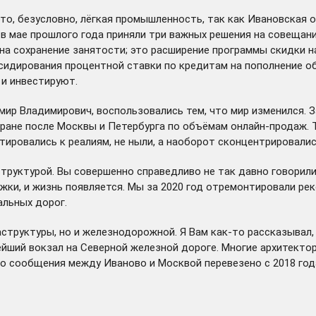
то, безусловно, лёгкая промышленность, так как Ивановская 
я в мае прошлого года приняли три важных решения на совещан
на сохранение занятости; это расширение программы скидки н
бсидирования процентной ставки по кредитам на пополнение о
 и инвестируют.
 Владимирович, воспользовались тем, что мир изменился. За г
ане после Москвы и Петербурга по объёмам онлайн-продаж. То
тировались к реалиям, не ныли, а наоборот сконцентрировалис
труктурой. Вы совершенно справедливо не так давно говорили 
ки, и жизнь появляется. Мы за 2020 год отремонтировали рек
альных дорог.
структуры, но и железнодорожной. Я Вам как-то рассказывал,
ейший вокзал на Северной железной дороге. Многие архитектор
о сообщения между Иваново и Москвой перевезено с 2018 года