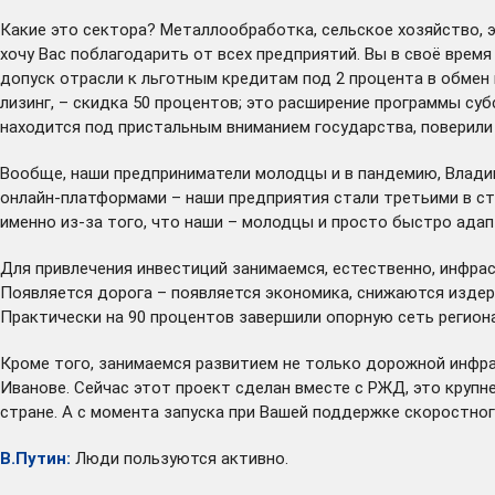
Какие это сектора? Металлообработка, сельское хозяйство, э
хочу Вас поблагодарить от всех предприятий. Вы в своё врем
допуск отрасли к льготным кредитам под 2 процента в обмен 
лизинг, – скидка 50 процентов; это расширение программы су
находится под пристальным вниманием государства, поверили
Вообще, наши предприниматели молодцы и в пандемию, Владимир
онлайн-платформами – наши предприятия стали третьими в стр
именно из-за того, что наши – молодцы и просто быстро адап
Для привлечения инвестиций занимаемся, естественно, инфрас
Появляется дорога – появляется экономика, снижаются издерж
Практически на 90 процентов завершили опорную сеть регион
Кроме того, занимаемся развитием не только дорожной инфра
Иванове. Сейчас этот проект сделан вместе с РЖД, это крупн
стране. А с момента запуска при Вашей поддержке скоростног
В.Путин:
Люди пользуются активно.