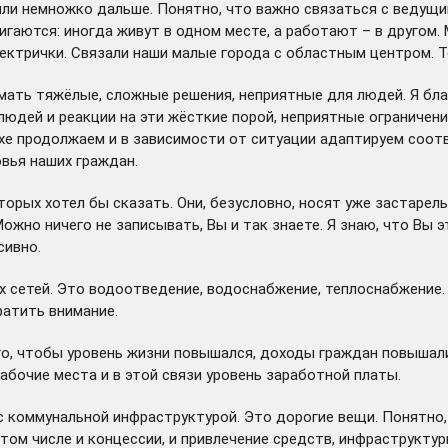
ошли немножко дальше. Понятно, что важно связаться с ведущ
гаются: иногда живут в одном месте, а работают – в другом. 
лектрички. Связали наши малые города с областным центром.
нимать тяжёлые, сложные решения, неприятные для людей. Я б
 людей и реакции на эти жёсткие порой, неприятные ограничен
ухе продолжаем и в зависимости от ситуации адаптируем соот
вья наших граждан.
орых хотел бы сказать. Они, безусловно, носят уже застарелый
ожно ничего не записывать, Вы и так знаете. Я знаю, что Вы 
сивно.
х сетей. Это водоотведение, водоснабжение, теплоснабжение.
ратить внимание.
того, чтобы уровень жизни повышался, доходы граждан повыша
рабочие места и в этой связи уровень заработной платы.
с коммунальной инфраструктурой. Это дорогие вещи. Понятно,
ом числе и концессии, и привлечение средств, инфраструктур