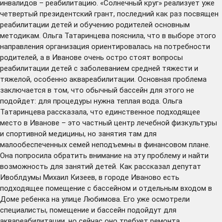
инвалидов – реабилитацию. «Солнечный круг» реализует уже
четвертый президентский грант, последний как раз посвящен
реабилитации детей и обучению родителей основным
методикам. Ольга Татаринцева пояснила, что в выборе этого
направления организация ориентировалась на потребности
родителей, а в Иванове очень остро стоят вопросы
реабилитации детей с заболеванием средней тяжести и
тяжелой, особенно аквареабилитации. Основная проблема
заключается в том, что обычный бассейн для этого не
подойдет: для процедуры нужна теплая вода. Ольга
Татаринцева рассказала, что единственное подходящее
место в Иванове – это частный центр лечебной физкультуры
и спортивной медицины, но занятия там для
малообеспеченных семей неподъемны в финансовом плане.
Она попросила обратить внимание на эту проблему и найти
возможность для занятий детей. Как рассказал депутат
Ивоблдумы Михаил Кизеев, в городе Иваново есть
подходящее помещение с бассейном и отдельным входом в
Доме ребенка на улице Любимова. Его уже осмотрели
специалисты, помещение и бассейн подойдут для
аквареабилитации, но сейчас оно требует ремонта.