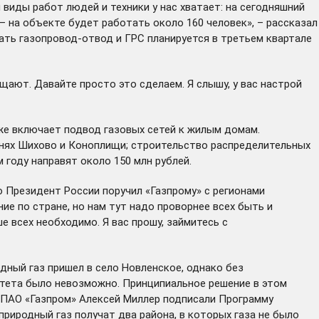
виды работ людей и техники у нас хватает: на сегодняшний
– на объекте будет работать около 160 человек», – рассказал
дать газопровод-отвод и ГРС планируется в третьем квартале
щают. Давайте просто это сделаем. Я слышу, у вас настрой
же включает подвод газовых сетей к жилым домам.
внях Шихово и Коноплищи; строительство распределительных
 году направят около 150 млн рублей.
 Президент России поручил «Газпрому» с регионами
ие по стране, но нам тут надо проворнее всех быть и
е всех необходимо. Я вас прошу, займитесь с
одный газ
пришел
в село Новленское, однако без
тета было невозможно. Принципиальное решение в этом
и ПАО «Газпром» Алексей Миллер
подписали
Программу
риродный газ получат два района, в которых газа не было