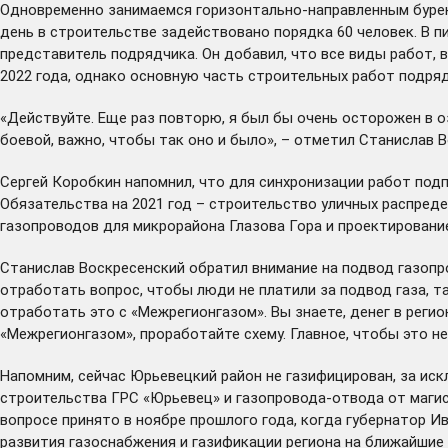
Одновременно занимаемся горизонтально-направленным бурение
день в строительстве задействовано порядка 60 человек. В пи
представитель подрядчика. Он добавил, что все виды работ, 
2022 года, однако основную часть строительных работ подряд
«Действуйте. Еще раз повторю, я был бы очень осторожен в о
боевой, важно, чтобы так оно и было», – отметил Станислав 
Сергей Коробкин напомнил, что для синхронизации работ под
Обязательства на 2021 год – строительство уличных распред
газопроводов для микрорайона Глазова Гора и проектирование 
Станислав Воскресенский обратил внимание на подвод газопр
отработать вопрос, чтобы люди не платили за подвод газа, т
отработать это с «Межрегионгазом». Вы знаете, денег в регио
«Межрегионгазом», проработайте схему. Главное, чтобы это не
Напомним, сейчас Юрьевецкий район не газифицирован, за иск
строительства ГРС «Юрьевец» и газопровода-отвода от маги
вопросе принято в ноябре прошлого года, когда губернатор 
развития газоснабжения и газификации региона на ближайшие 