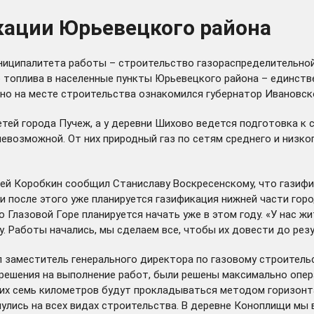
кации Юрьевецкого района
ниципалитета работы – строительство газораспределительной
 топлива в населенные пункты Юрьевецкого района – единстве
енно на месте строительства ознакомился губернатор Ивановс
етей города Пучеж, а у деревни Шихово ведется подготовка к
евозможной. От них природный газ по сетям среднего и низко
ей Коробкин сообщил Станиславу Воскресенскому, что газифи
 и после этого уже планируется газификация нижней части гор
 Глазовой Горе планируется начать уже в этом году. «У нас ж
у. Работы начались, мы сделаем все, чтобы их довести до рез
 заместитель генерального директора по газовому строитель
зрешения на выполнение работ, были решены максимально опер
них семь километров будут прокладываться методом горизонт
нулись на всех видах строительства. В деревне Коноплищи мы