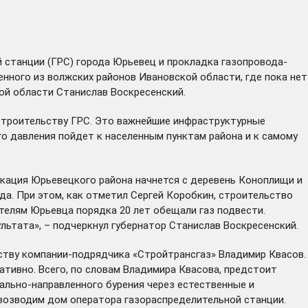
 станции (ГРС) города Юрьевец и прокладка газопровода-
нного из волжских районов Ивановской области, где пока нет
кой области Станислав Воскресенский.
 строительству ГРС. Это важнейшие инфраструктурные
го давления пойдет к населенным пунктам района и к самому
кация Юрьевецкого района начнется с деревень Коноплищи и
ода. При этом, как отметил Сергей Коробкин, строительство
ителям Юрьевца порядка 20 лет обещали газ подвести.
ультата», – подчеркнул губернатор Станислав Воскресенский.
ству компании-подрядчика «Стройтрансгаз» Владимир Квасов.
ативно. Всего, по словам Владимира Квасова, предстоит
ально-направленного бурения через естественные и
 возводим дом оператора газораспределительной станции.