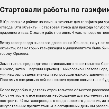
Стартовали работы по газифи
В Юрьевецком районе начались ключевые для газификации му
отвода. Эти объекты – стартовая точка для прихода голубого
природного газа. С ходом работ сегодня, 4 мая, непосредств
Ветку газопровода высокого давления на Юрьевец тянут от с
объекты, без которых газификация муниципалитета была бы н
городу Юрьевец.
Заместитель председателя регионального правительства Серг
Шихово, затем – верхний Юрьевец – микрорайон Глазова Гора,
уличных распределительных газопроводов низкого давления по
Поэтому я специально сейчас никаких сроков называть не буд
Более подробно о деталях строительства объектов рассказал
Он отметил, что все вопросы, необходимые для получения ра
построить 47 км газопровода-отвода высокого давления, из 
искусственные препятствия. «На сегодняшний день мы развер