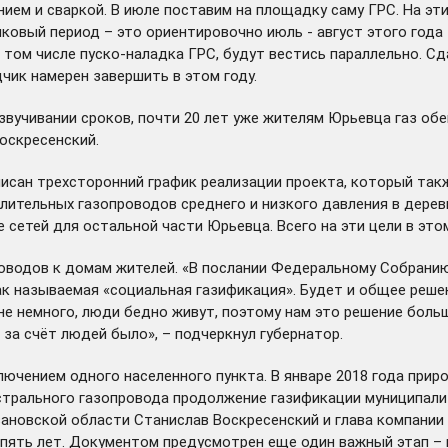
м и сваркой. В июле поставим на площадку саму ГРС. На эти 
ковый период – это ориентировочно июль - август этого года 
в том числе пуско-наладка ГРС, будут вестись параллельно. С
чик намерен завершить в этом году.
звучивании сроков, почти 20 лет уже жителям Юрьевца газ обе
Воскресенский.
писан трехсторонний график реализации проекта, который так
елительных газопроводов среднего и низкого давления в дере
сетей для остальной части Юрьевца. Всего на эти цели в этом
оводов к домам жителей. «В послании Федеральному Собранию
ак называемая «социальная газификация». Будет и общее решен
не немного, люди бедно живут, поэтому нам это решение больш
 за счёт людей было», – подчеркнул губернатор.
лючением одного населенного пункта. В январе 2018 года прир
стрального газопровода продолжение газификации муниципали
Ивановской области Станислав Воскресенский и глава компани
пять лет. Документом предусмотрен еще один важный этап – п