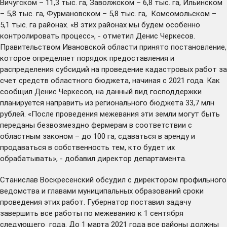
Вичугском – 11,3 тыс. га, Заволжском – 6,8 тыс. га, Ильинском
– 5,8 тыс. га, Фурмановском – 5,8 тыс. га, Комсомольском –
5,1 тыс. га районах. «В этих районах мы будем особенно
контролировать процесс», - отметил Денис Черкесов.
Правительством Ивановской области принято постановление,
которое определяет порядок предоставления и
распределения субсидий на проведение кадастровых работ за
счет средств областного бюджета, начиная с 2021 года. Как
сообщил Денис Черкесов, на данный вид господдержки
планируется направить из регионального бюджета 33,7 млн
рублей. «После проведения межевания эти земли могут быть
переданы безвозмездно фермерам в соответствии с
областным законом – до 100 га, сдаваться в аренду и
продаваться в собственность тем, кто будет их
обрабатывать», - добавил директор департамента.
Станислав Воскресенский обсудил с директором профильного
ведомства и главами муниципальных образований сроки
проведения этих работ. Губернатор поставил задачу
завершить все работы по межеванию к 1 сентября
следующего года. До 1 марта 2021 года все районы должны