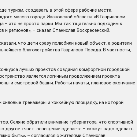
оде туризм, создавать в этой сфере рабочие места.
аждого малого города Ивановской области. «В Гавриловом
а – это не просто парки. Мы так тщательно подходим к
в и регионов», – сказал Станислав Воскресенский.
сказали, что дети сразу полюбили новый объект, а родители
льнейшего благоустройства Гаврилова Посада. В частности,
конкурса лучших проектов создания комфортной городской
пространство является логичным продолжением проекта
зоны и смотровой башни. Работы начаты, плановое окончание
и силовые тренажеры и хоккейную площадку, на которой
тов. Селяне обратили внимание губернатора, что спортивной
но другое тянет: освещение сделаете – скажут надо сделать
олжно быть», – согласился с жителями Станислав