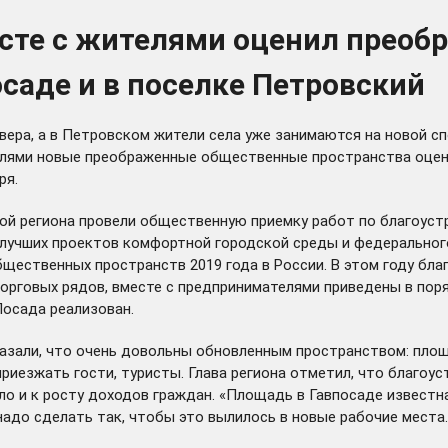
есте с жителями оценил прео
саде и в поселке Петровский
вера, а в Петровском жители села уже занимаются на новой с
елями новые преображенные общественные пространства оцен
ря.
вой региона
провели
общественную приемку работ по благоустр
я лучших проектов комфортной городской среды и федерально
щественных пространств 2019 года в России. В этом году бл
Торговых рядов, вместе с предпринимателями приведены в пор
Посада реализован.
зали, что очень довольны обновленным пространством: площад
приезжать гости, туристы. Глава региона отметил, что благоус
ло и к росту доходов граждан. «Площадь в Гавпосаде известн
надо сделать так, чтобы это вылилось в новые рабочие места.