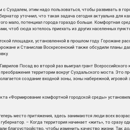
м с Суздалем, этим надо пользоваться, чтобы развивать в гор
бернатор уточнил, что такая задача сегодня актуальна для к
ого мало, потенциал города гораздо больше. Комфортная сред
ми, чтоб сюда хотелось приехать из других населенных пункто
тской площадке, установленной в прошлом году. Горожане рас
горожане и Станислав Воскресенский также обсудили планы да
вку.
 Гаврилов Посад во второй раз
выиграл
грант Всероссийского 
м преображения территории вокруг Суздальского моста. Это 
олагается создание входной зоны, зоны набережной, игровой 
оекта «Формирование комфортной городской среды» установил
теперь место притяжения, здесь занимаются люди всех возрас
убернатор. – Когда территория начинает «жить», то сразу од
инали благоустройство, чтобы изменить качество жизни. Так д