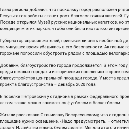
Глава региона добавил, что поскольку город расположен рядо
Результатом работы станет рост благосостояния жителей. Гу
Посаде открылся Музей русских национальных напитков, но эт
концепциям этих парков, чтобы они были настолько интересны
Губернатор спросил жителей, привыкли ли они к необычной де
за минувшее время убедились в его безопасности. Активные 
горожане попросили обустроить рядом с площадью велопарко
Добавим, благоустройство города продолжается. В этом году
среды в малых городах и исторических поселениях с проекто
благоустройства центральной площади города. У моста предп
проекта благоустройства – декабрь 2020 года.
В поселке Петровский у стадиона в рамках федерального пр
летом также можно заниматься футболом и баскетболом.
Жители рассказали Станиславу Воскресенскому, что стадион 
площадке нужно освещение. «Надо предусмотреть, – отметил г
дорогу. И, действительно, будем делать. Мы для этого и нач