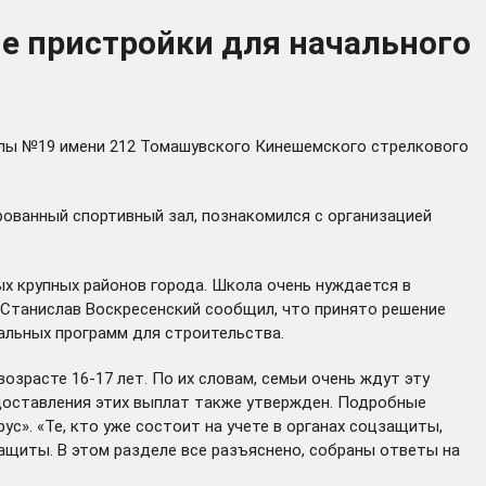
е пристройки для начального
олы №19 имени 212 Томашувского Кинешемского стрелкового
рованный спортивный зал, познакомился с организацией
ых крупных районов города. Школа очень нуждается в
 Станислав Воскресенский сообщил, что принято решение
альных программ для строительства.
возрасте 16-17 лет. По их словам, семьи очень ждут эту
оставления этих выплат также утвержден. Подробные
рус»
. «Те, кто уже состоит на учете в органах соцзащиты,
ащиты. В этом разделе все разъяснено, собраны ответы на