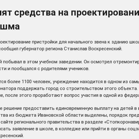
ят средства на проектировани
ешма
оектирование пристройки для начального звена к зданию шк
 сообщил губернатор региона Станислав Воскресенский.
й побывал в этом учебном заведении. Он осмотрел отремонти
сти и пообщался с родителями учеников.
тся более 1100 человек, учреждение находится в одном из сам
рнатора поддержать город со строительством этого объекта.
, после этого проработают вопрос участия в одной из федер
ое решение предоставить
единовременную выплату
на детей в 
дства из бюджета Ивановской области выделены,
порядок
пред
 сайте регионального правительства в разделе
«Стопкоронави
ать заявление в школе, в колледже или прийти в органы соцз
ресенский.